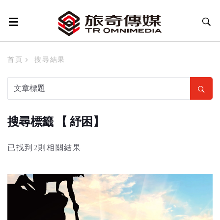
首頁
搜尋結果
搜尋標籤 【 紓困】
已找到2則相關結果