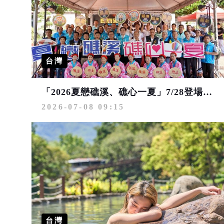
台灣
「2026夏戀礁溪、礁心一夏」7/28登場 邀您見證精彩綻放的國際藝術盛會
2026-07-08 09:15
台灣