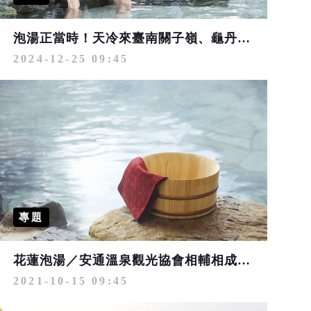
泡湯正當時！天冷來臺南關子嶺、龜丹溫泉 體驗雙湯魅力、暖心過冬
2024-12-25 09:45
專題
花蓮泡湯／安通溫泉觀光協會相輔相成 共同打響安通、瑞穗溫泉聲量
2021-10-15 09:45