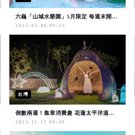
六龜「山城水樂園」5月限定 每週末開放消暑首選
2025-05-06 09:15
台灣
倒數兩週！集章消費趣 花蓮太平洋溫泉季 泡湯賞燈過暖冬
2023-11-17 09:30