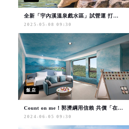
全新「宇內溪溫泉戲水區」試營運 打造小烏來全溫泉泡湯遊
2025-05-08 09:30
飯店
Count on me！郭濟綱用信賴 共價「在地、永續、數位」力麗溫德姆DNA
2024-06-05 09:30