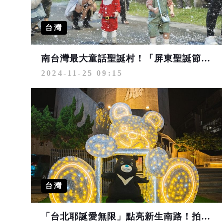
台灣
南台灣最大童話聖誕村！「屏東聖誕節」首次雙主燈登場
2024-11-25 09:15
台灣
「台北耶誕愛無限」點亮新生南路！拍美照抽拍立得 消費滿百抽生活精品