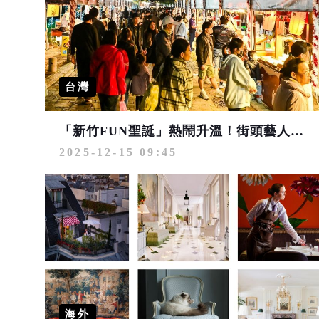
台灣
「新竹FUN聖誕」熱鬧升溫！街頭藝人ｘ聖誕市集ｘ商圈旅宿大串聯
2025-12-15 09:45
海外