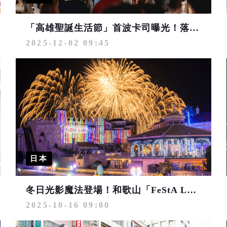
「高雄聖誕生活節」首波卡司曝光！落日飛車、滅火器、美秀集團、麋先生及鄭宜農「聖誕黃金週」接力開唱
2025-12-02 09:45
日本
冬日光影魔法登場！和歌山「FeStA LuCe」打造夢幻歐風聖誕樂園
2025-10-16 09:00