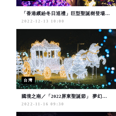
「香港繽紛冬日巡禮」巨型聖誕樹登場 多媒體匯演帶動跨年氛圍
2022-12-13 10:00
台灣
國境之南／「2022屏東聖誕節」 夢幻冰雪世界浪漫點燈
2022-11-16 09:30