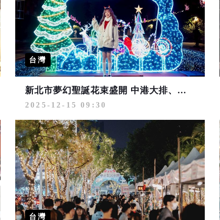
台灣
新北市夢幻聖誕花束盛開 中港大排、鴨母港溝點亮絢爛燈海
2025-12-15 09:30
台灣