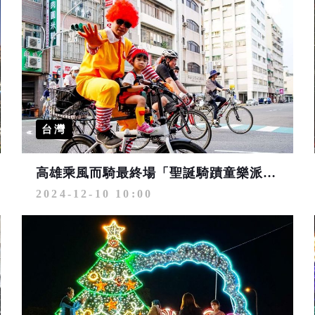
台灣
高雄乘風而騎最終場「聖誕騎蹟童樂派對」12/15左營熱鬧登場
2024-12-10 10:00