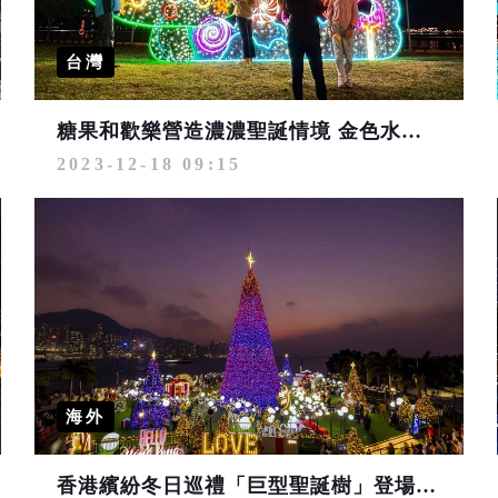
台灣
糖果和歡樂營造濃濃聖誕情境 金色水岸光雕引人走進童話世界
2023-12-18 09:15
海外
香港繽紛冬日巡禮「巨型聖誕樹」登場 綻放全新聖誕限定煙火