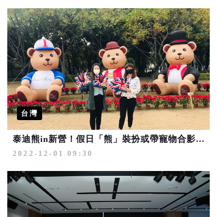
台灣
泰迪熊in新營！假日「熊」裝扮或帶寵物合影好禮送
2022-12-01 09:30