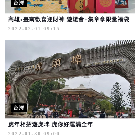
台灣
高雄x臺南歡喜迎財神 遊燈會+集章拿限量福袋
2022-02-01 09:15
台灣
虎年相招遊虎埤 虎你好運滿全年
2022-01-30 09:00