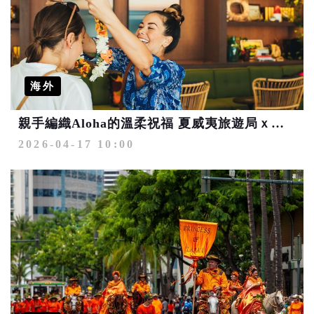
海外
親手編織Aloha的溫柔祝福 夏威夷旅遊局ｘ「貳樓有花」打造母親節充滿儀式感的夏威夷午後
2026-04-17 10:00