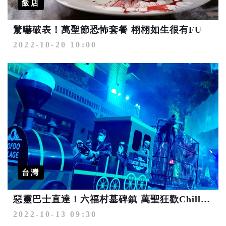
飯店
驚嚇破表！萬聖節恐怖套餐 栩栩如生很有FU
2022-10-20 10:00
台灣
惡靈巴士直達！六福村墓碑鎮 萬聖狂歡Chill輕鬆
2022-10-13 09:30