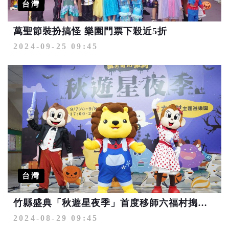
台灣
萬聖節裝扮搞怪 樂園門票下殺近5折
2024-09-25 09:45
台灣
竹縣盛典「秋遊星夜季」首度移師六福村搗蛋登場
2024-08-29 09:45