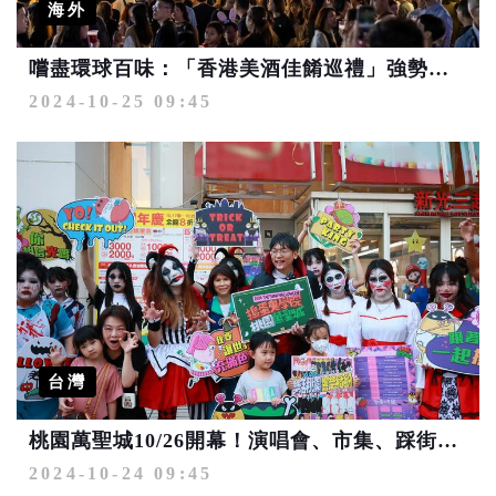
海外
嚐盡環球百味：「香港美酒佳餚巡禮」強勢回歸 呈獻五天饗樂盛典
2024-10-25 09:45
台灣
桃園萬聖城10/26開幕！演唱會、市集、踩街活動繽紛登場
2024-10-24 09:45