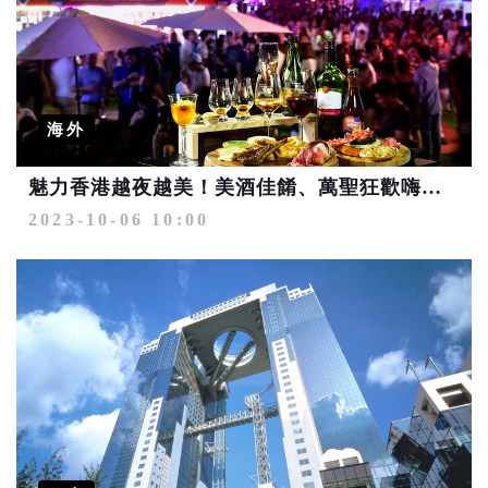
海外
魅力香港越夜越美！美酒佳餚、萬聖狂歡嗨翻秋冬 三天二夜機加酒8,888元起
2023-10-06 10:00