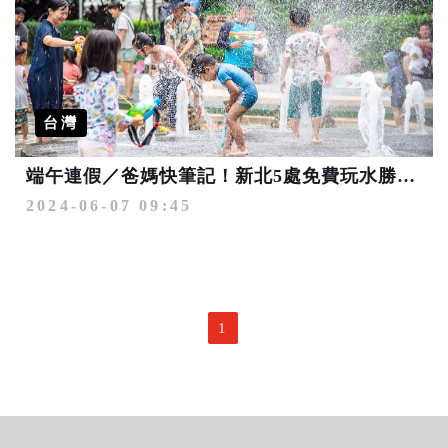
台灣
端午連假／爸媽快筆記！新北5處免費玩水勝地提前開放 攜家帶眷來放電
2024-06-07 09:45
1