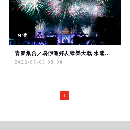
台灣
青春集合／暑假邀好友歡樂大戰 水陸樂園齊發轟炸水派對
2022-07-03 09:00
1