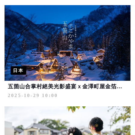
日本
五箇山合掌村絕美光影盛宴ｘ金澤町屋金箔工藝饗宴 溫泉養生之旅再升級
2025-10-29 10:00