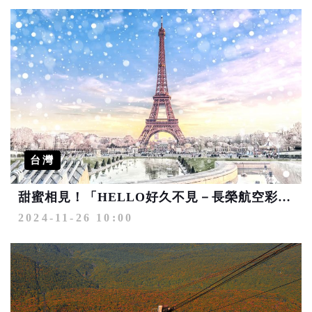
台灣
甜蜜相見！「HELLO好久不見－長榮航空彩繪機夢幻嘉年華」11/29-12/1台北松菸文創大街酷萌開展
2024-11-26 10:00