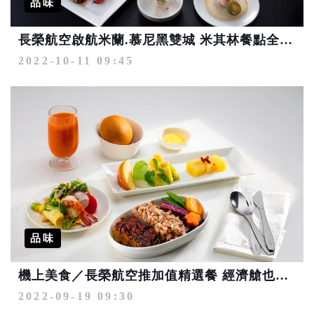
品味
長榮航空啟航米蘭.慕尼黑雙城 米其林餐點全艙等供應
2022-10-11 09:45
品味
機上美食／長榮航空推加值精選餐 經濟艙也能享名廚美饌
2022-09-19 09:30