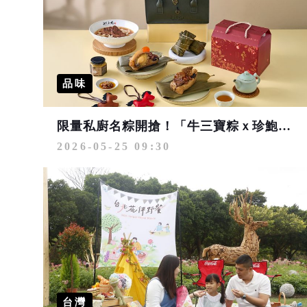
品味
限量私廚名粽開搶！「牛三寶粽ｘ珍鮑貝粽」極品美味 售完不再追加
2026-05-25 09:30
台灣