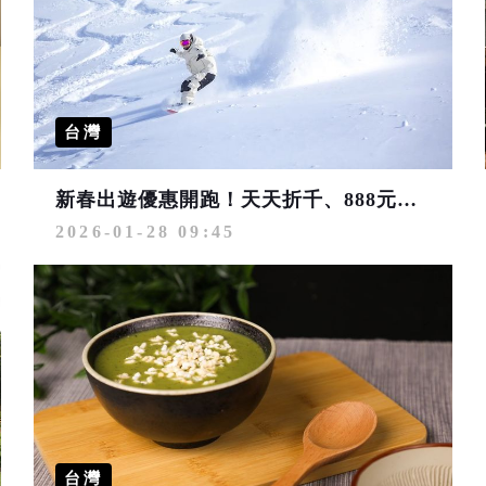
台灣
新春出遊優惠開跑！天天折千、888元紅包、1折與買1送1限量搶購
2026-01-28 09:45
台灣