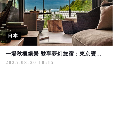
日本
一場秋楓絕景 雙享夢幻旅宿：東京寶格麗ｘFUFU河口湖
2025-08-20 10:15