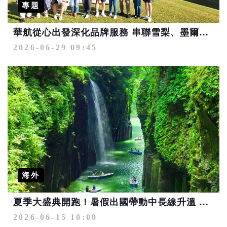
專題
華航從心出發深化品牌服務 串聯雪梨、墨爾本、布里斯本3大澳洲航點優勢 掌握大洋洲市場上揚趨勢搶占商機
2026-06-29 09:45
海外
夏季大盛典開跑！暑假出國帶動中長線升溫 飯店行程天天百元價、樂園1折
2026-06-15 10:00