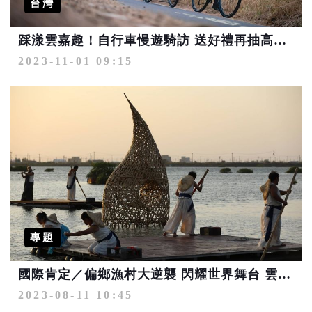
台灣
踩漾雲嘉趣！自行車慢遊騎訪 送好禮再抽高級登山車
2023-11-01 09:15
專題
國際肯定／偏鄉漁村大逆襲 閃耀世界舞台 雲林《成龍濕地流動藝術饗宴》勇奪德國紅點殊榮
2023-08-11 10:45