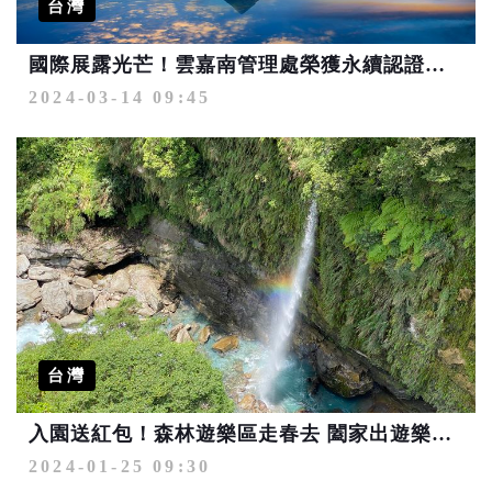
台灣
國際展露光芒！雲嘉南管理處榮獲永續認證銅獎及ITB綠色目的地故事獎第一名
2024-03-14 09:45
台灣
入園送紅包！森林遊樂區走春去 闔家出遊樂龍龍
2024-01-25 09:30