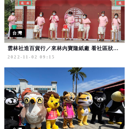
台灣
雲林社造百貨行／來林內寶隆紙廠 看社區狀元獻寶
2022-11-02 09:15