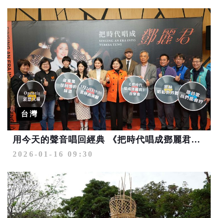
台灣
用今天的聲音唱回經典 《把時代唱成鄧麗君》音樂會1/24雲林登場
2026-01-16 09:30