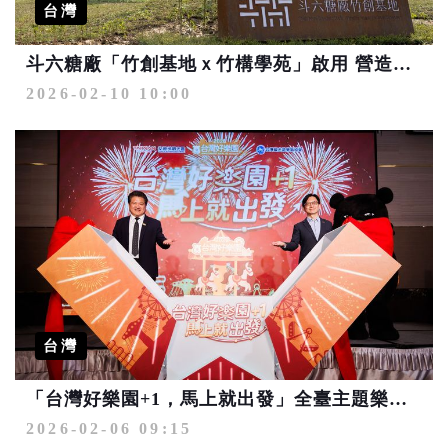
台灣
斗六糖廠「竹創基地ｘ竹構學苑」啟用 營造糖廠文化與竹構藝術的城市公園
2026-02-10 10:00
台灣
「台灣好樂園+1，馬上就出發」全臺主題樂園聯手出擊 快揪團重溫感動同創新回憶
2026-02-06 09:15