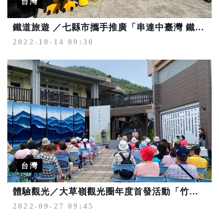
台灣
鐵道旅遊 ／七縣市攜手推廣「串連中臺灣 鐵定最好玩」
2022-10-14 09:30
台灣
體驗觀光／大草嶺觀光圈年度首發活動「竹風茶韻-喫茶賞鷺趣」
2022-09-27 09:45