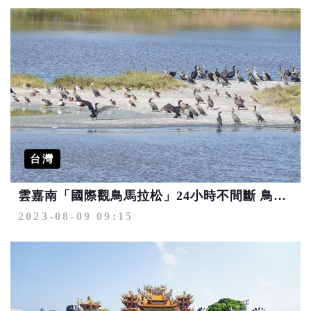
台灣
雲嘉南「國際觀鳥馬拉松」24小時不間斷 鳥友號召同好快振翅報名
2023-08-09 09:15