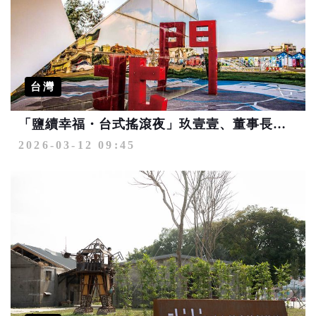
台灣
「鹽續幸福・台式搖滾夜」玖壹壹、董事長樂團重磅登場！嗨翻台南北門遊客中心
2026-03-12 09:45