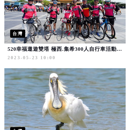
台灣
520幸福遨遊雙塔 極西.集希300人自行車活動 6月再啟程
2023-05-23 10:00