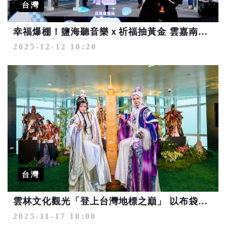
台灣
幸福爆棚！鹽海聽音樂ｘ祈福抽黃金 雲嘉南濱海 月月有活動、場場都精彩 邀您一起跟著王爺去旅行
2025-12-12 10:20
台灣
雲林文化觀光「登上台灣地標之巔」 以布袋戲與森林療癒打造台北101觀景台高空特展
2025-11-17 10:00