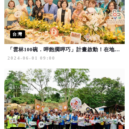
台灣
「雲林100碗．呷飽擱呷巧」計畫啟動！在地美食、青年餐廳站出來
2024-06-01 09:00