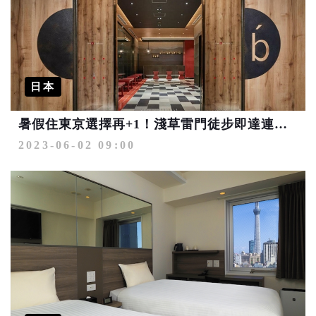
日本
暑假住東京選擇再+1！淺草雷門徒步即達連鎖飯店復活
2023-06-02 09:00