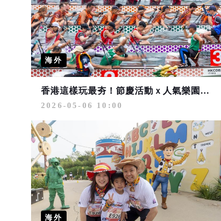
海外
香港這樣玩最夯！節慶活動ｘ人氣樂園ｘ藝文展覽接力登場 四天三夜8,888元起
2026-05-06 10:00
海外