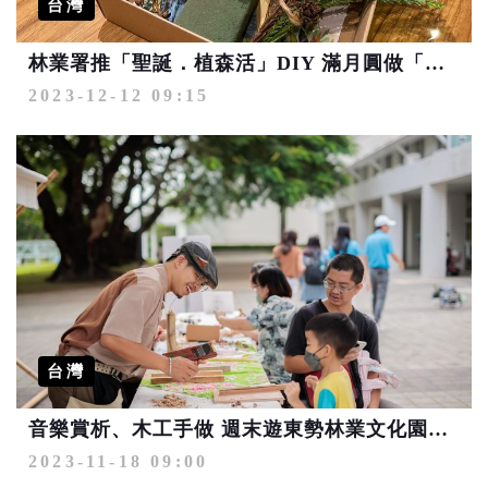
台灣
林業署推「聖誕．植森活」DIY 滿月圓做「柳杉之心」特別版聖誕樹
2023-12-12 09:15
台灣
音樂賞析、木工手做 週末遊東勢林業文化園區 體驗秋日市集美好時光
2023-11-18 09:00