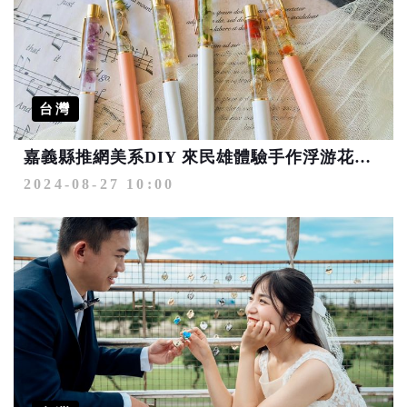
台灣
嘉義縣推網美系DIY 來民雄體驗手作浮游花筆、版畫擠花、擴香兔
2024-08-27 10:00