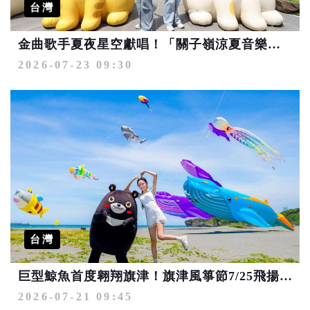
台灣
金曲歌手夏夜星空獻唱！「關子嶺涼夏音樂夜」7/25浪漫登場 慢旅行、街頭藝人互動Chill一夏
2026-07-23 09:30
台灣
巨型鯨魚首度翱翔旗津！旗津風箏節7/25飛揚 FUN暑假微旅行
2026-07-21 09:45