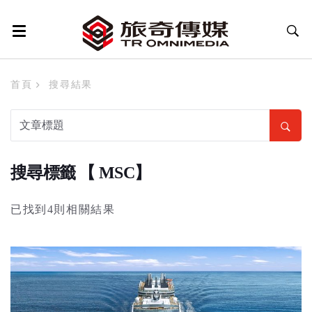
首頁
搜尋結果
搜尋標籤 【 MSC】
已找到4則相關結果