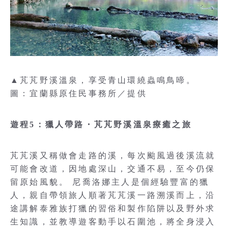
▲芃芃野溪溫泉，享受青山環繞蟲鳴鳥啼。
圖：宜蘭縣原住民事務所／提供
遊程5：獵人帶路・芃芃野溪溫泉療癒之旅
芃芃溪又稱做會走路的溪，每次颱風過後溪流就
可能會改道，因地處深山，交通不易，至今仍保
留原始風貌。 尼喬洛娜主人是個經驗豐富的獵
人，親自帶領旅人順著芃芃溪一路溯溪而上，沿
途講解泰雅族打獵的習俗和製作陷阱以及野外求
生知識，並教導遊客動手以石圍池，將全身浸入