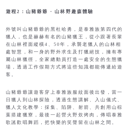
遊程2：山豬爺爺 · 山林野趣森體驗
外號叫山豬爺爺的黑杜哈勇，是泰雅族第四代的
獵人，也是赫赫有名的山豬獵王，從小跟著長輩
在山林裡面縱橫4、50年，承襲老獵人的山林相
處智慧，和一身的野外求生及打獵絕技，擁有專
屬山林獵徑，全家總動員打造一處安全的生態獵
場，透過工作假期方式將這些知識都能傳遞給遊
客。
山豬爺爺讓遊客穿上泰雅族服紋面後出發，當一
日獵人到山林探險，透過生態講解、入山儀式、
獵人文化教學：採集、陷阱、射箭、共創用山棕
葉搭建獵寮，最後一起營火野炊烤肉，傳唱泰雅
歌謠歡唱舞蹈，把快樂的笑聲留在山林之間。