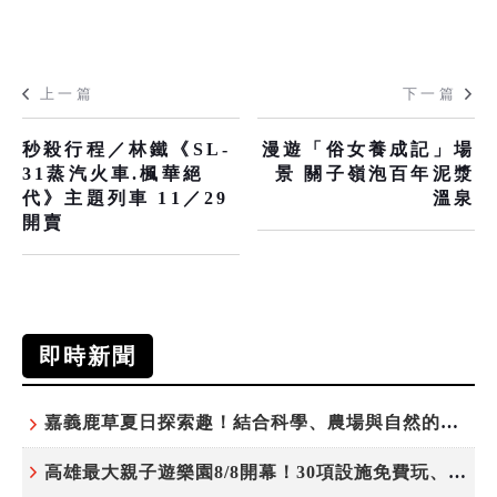
上一篇
下一篇
秒殺行程／林鐵《SL-
漫遊「俗女養成記」場
31蒸汽火車.楓華絕
景 關子嶺泡百年泥漿
代》主題列車 11／29
溫泉
開賣
即時新聞
嘉義鹿草夏日探索趣！結合科學、農場與自然的親子小旅行
高雄最大親子遊樂園8/8開幕！30項設施免費玩、YOYO家族嗨翻暑假