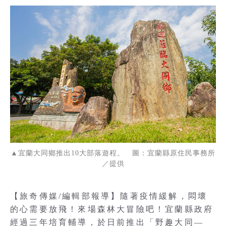
▲宜蘭大同鄉推出10大部落遊程。 圖：宜蘭縣原住民事務所
／提供
【旅奇傳媒/編輯部報導】隨著疫情緩解，悶壞
的心需要放飛！來場森林大冒險吧！宜蘭縣政府
經過三年培育輔導，於日前推出「野趣大同—