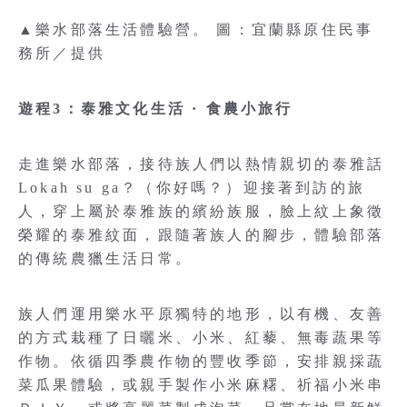
▲樂水部落生活體驗營。 圖：宜蘭縣原住民事
務所／提供
遊程3：泰雅文化生活 · 食農小旅行
走進樂水部落，接待族人們以熱情親切的泰雅話
Lokah su ga？（你好嗎？）迎接著到訪的旅
人，穿上屬於泰雅族的繽紛族服，臉上紋上象徵
榮耀的泰雅紋面，跟隨著族人的腳步，體驗部落
的傳統農獵生活日常。
族人們運用樂水平原獨特的地形，以有機、友善
的方式栽種了日曬米、小米、紅藜、無毒蔬果等
作物。依循四季農作物的豐收季節，安排親採蔬
菜瓜果體驗，或親手製作小米麻糬、祈福小米串