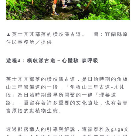
▲英士芃芃部落的橫歧漾古道。 圖：宜蘭縣原
住民事務所／提供
遊程4：橫歧漾古道－心體驗
森呼吸
英士芃芃部落的橫歧漾古道，是日治時期的角板
山三星警備道的一段，「角板山三星古道-芃芃
段」為日治時期最早所開鑿的一條「理蕃道
路」，還留存著許多重要的文化遺址，也有著豐
富原始的動植物生態。
透過部落獵人的引導與解說，遵循泰雅族gaga文