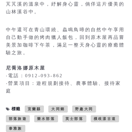
芃芃溪的溫泉中，紓解身心靈，倘佯這片優美的
山林溪谷中。
中午還可在青山環繞、蟲鳴鳥啼的自然中午享用
自己動手做的烤肉獵人飯包，回到原木屋再品嘗
美景加咖啡下午茶，滿足一整天身心靈的療癒體
驗之旅。
尼喬洛娜原木屋
‧電話：0912-093-862
‧營業項目：遊程規劃接待、農事體驗、接待家
庭
標籤
宜蘭縣
大同鄉
野趣大同
部落旅遊
樂水部落
英士部落
橫歧漾古道
泰雅族