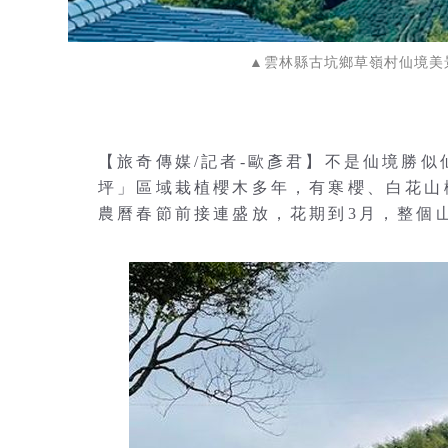
▲雲林縣古坑鄉草嶺村仙境美
【旅奇傳媒/記者-歐彥君】不是仙境勝
坪」區域栽植櫻木多年，有寒櫻、白花山
農曆春節前接連盛放，花期到3月，整個