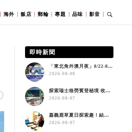
海外
飯店
郵輪
專題
品味
影音
即時新聞
「東北角外澳月夜」8/22-8/23浪漫登場 串聯五漁村、音樂、市集、火舞與慢旅共度夏夜
2026-08-08
探索瑞士格勞賓登秘境 收藏六種阿爾卑斯夏日療癒之旅
2026-08-07
嘉義鹿草夏日探索趣！結合科學、農場與自然的親子小旅行
2026-08-07