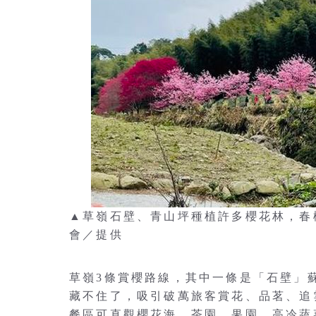
▲草嶺石壁、青山坪種植許多櫻花林，春
會／提供
草嶺3條賞櫻路線，其中一條是「石壁」
藏不住了，吸引破萬旅客賞花、品茗、追
餐區可直觀櫻花海、茶園、果園、高冷蔬