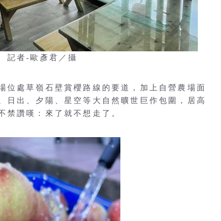
 記者-歐彥君／攝
場位處草嶺石壁賞櫻路線的要道，加上自營農場面
、日出、夕陽、星空等大自然曠世巨作包圍，居高
不禁讚嘆：來了就不想走了。