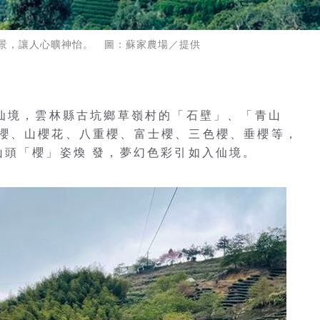
景，讓人心曠神怡。 圖：蘇家農場／提供
似仙境，雲林縣古坑鄉草嶺村的「石壁」、「青山
櫻、山櫻花、八重櫻、富士櫻、三色櫻、垂櫻等，
山頭「櫻」姿煥 發，夢幻色彩引如入仙境。