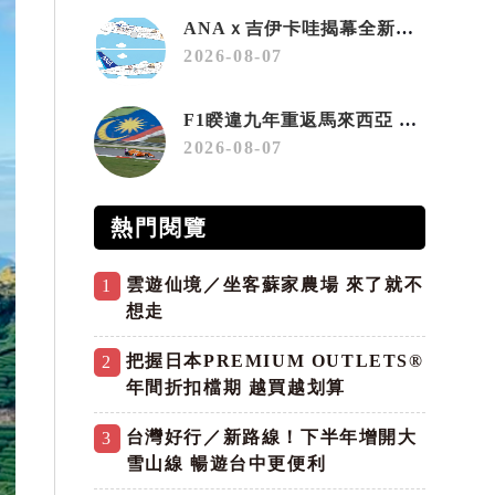
ANAｘ吉伊卡哇揭幕全新彩繪機「Chiikawa JET」
2026-08-07
F1睽違九年重返馬來西亞 三大國際賽事打造10月運動旅遊熱潮 賽車、自行車、路跑同週登場
2026-08-07
熱門閱覽
雲遊仙境／坐客蘇家農場 來了就不
1
想走
把握日本PREMIUM OUTLETS®
2
年間折扣檔期 越買越划算
台灣好行／新路線！下半年增開大
3
雪山線 暢遊台中更便利