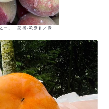
之一。 記者-歐彥君／攝