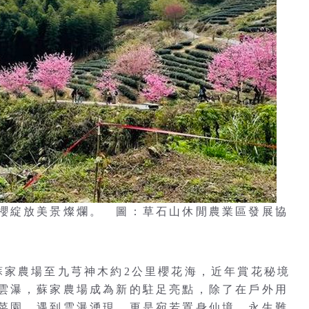
櫻綻放美景燦爛。 圖：草石山休閒農業區發展協
蘇家農場至九芎神木約2公里櫻花海，近年賞花秘境
雲瀑，蘇家農場成為新的駐足亮點，除了在戶外用
菜園，遇到雲瀑湧現，更是宛若置身仙境，永生難