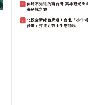
你所不知道的南台灣 高雄觀光圈山
4
海秘境之旅
北投全新綠色廊道！台北「小牛埔
5
步道」打造近郊山生態秘境