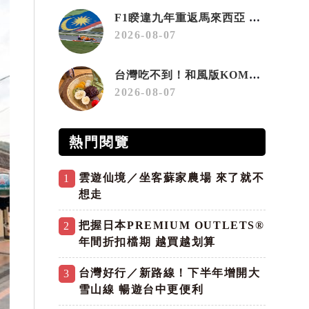
F1睽違九年重返馬來西亞 三大國際賽事打造10月運動旅遊熱潮 賽車、自行車、路跑同週登場
2026-08-07
台灣吃不到！和風版KOMEDA咖啡讓你吃遍名古屋在地美食
2026-08-07
熱門閱覽
雲遊仙境／坐客蘇家農場 來了就不
1
想走
把握日本PREMIUM OUTLETS®
2
年間折扣檔期 越買越划算
台灣好行／新路線！下半年增開大
3
雪山線 暢遊台中更便利