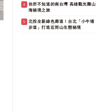
你所不知道的南台灣 高雄觀光圈山
4
海秘境之旅
北投全新綠色廊道！台北「小牛埔
5
步道」打造近郊山生態秘境