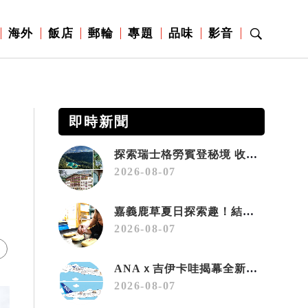
海外
飯店
郵輪
專題
品味
影音
即時新聞
探索瑞士格勞賓登秘境 收藏六種阿爾卑斯夏日療癒之旅
2026-08-07
嘉義鹿草夏日探索趣！結合科學、農場與自然的親子小旅行
2026-08-07
ANAｘ吉伊卡哇揭幕全新彩繪機「Chiikawa JET」
2026-08-07