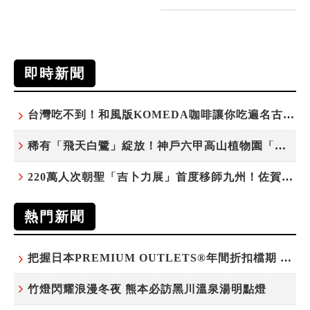
即時新聞
台灣吃不到！和風版KOMEDA咖啡讓你吃遍名古屋在地美食
稀有「飛天白鷺」綻放！神戶六甲高山植物園「鷺草」珍貴現身
220萬人次朝聖「吉卜力展」首度移師九州！佐賀站早鳥平日套票8/10搶先開賣
熱門新聞
把握日本PREMIUM OUTLETS®年間折扣檔期 越買越划算
竹燈閃耀浪漫冬夜 熊本必訪黑川溫泉湯明點燈