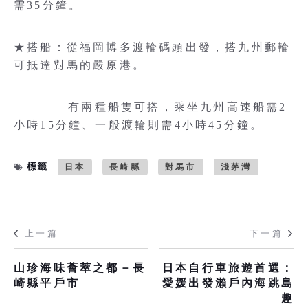
需35分鐘。
★搭船：從福岡博多渡輪碼頭出發，搭九州郵輪
可抵達對馬的嚴原港。
有兩種船隻可搭，乘坐九州高速船需2
小時15分鐘、一般渡輪則需4小時45分鐘。
標籤
日本
長崎縣
對馬市
淺茅灣
上一篇
下一篇
山珍海味薈萃之都－長
日本自行車旅遊首選：
崎縣平戶市
愛媛出發瀨戶內海跳島
趣