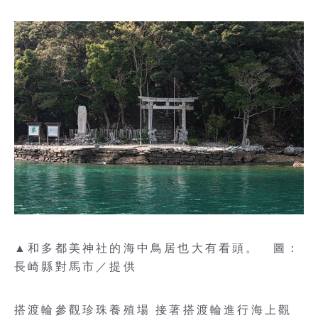
▲和多都美神社的海中鳥居也大有看頭。 圖：
長崎縣對馬市／提供
搭渡輪參觀珍珠養殖場 接著搭渡輪進行海上觀