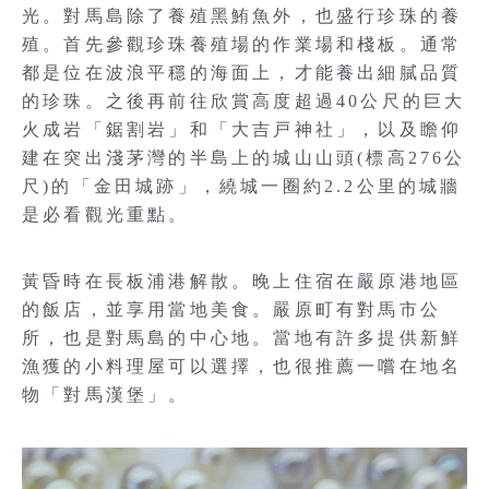
光。對馬島除了養殖黑鮪魚外，也盛行珍珠的養
殖。首先參觀珍珠養殖場的作業場和棧板。通常
都是位在波浪平穩的海面上，才能養出細膩品質
的珍珠。之後再前往欣賞高度超過40公尺的巨大
火成岩「鋸割岩」和「大吉戸神社」，以及瞻仰
建在突出淺茅灣的半島上的城山山頭(標高276公
尺)的「金田城跡」，繞城一圈約2.2公里的城牆
是必看觀光重點。
黃昏時在長板浦港解散。晚上住宿在嚴原港地區
的飯店，並享用當地美食。嚴原町有對馬市公
所，也是對馬島的中心地。當地有許多提供新鮮
漁獲的小料理屋可以選擇，也很推薦一嚐在地名
物「對馬漢堡」。