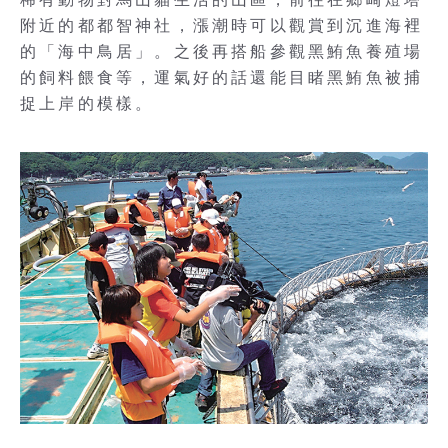
附近的都都智神社，漲潮時可以觀賞到沉進海裡
的「海中鳥居」。之後再搭船參觀黑鮪魚養殖場
的飼料餵食等，運氣好的話還能目睹黑鮪魚被捕
捉上岸的模樣。