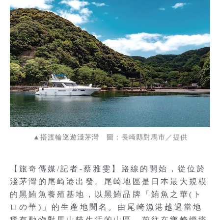
▲搭渡輪巡遊淺茅灣 圖：長崎縣對馬市／提供
【旅奇傳媒/記者-蔡雅雯】路線的開始，從位於
淺茅灣的尾崎港出發。尾崎地區是日本最大規模
的黑鮪魚養殖基地，以黑鮪品牌「鮪魚之華(ト
ロの華)」的生產地聞名。由尾崎漁港越過當地
稀有動物對馬山貓生活的山區，前往在鄉崎燈塔