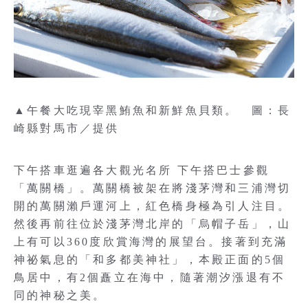
▲午餐大吃現宰黑鮪魚和新鮮魚貝類。 圖：長
崎縣對馬市／提供
下午搭車逛遍各大觀光名所 下午搭巴士參觀
「萬關橋」。萬關橋被架在將淺茅灣和三浦灣切
開的萬關瀨戶運河上，紅色橋身極為引人注目。
然後再前往位於淺茅灣北岸的「烏帽子岳」，山
上有可以360度欣賞海灣的展望台。接著到充滿
神祕氣息的「和多都美神社」，本殿正面的5個
鳥居中，有2個矗立在海中，隨著潮汐漲退有不
同的神秘之美。