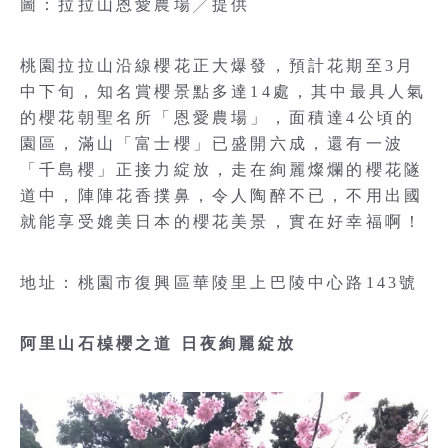
圖：拉拉山恩愛農場╱提供
桃園拉拉山沿線櫻花正大爆發，預計花期至3月
中下旬，知名賞櫻景點多達14處，其中最具人氣
的櫻花朝聖名所「恩愛農場」，面積達4公頃的
園區，滿山「富士櫻」已盛開六成，還有一波
「千島櫻」正接力綻放，走在絢麗燦爛的櫻花隧
道中，陣陣花香撲鼻，令人陶醉不已，不用出國
就能享受媲美日本的櫻花美景，實在好幸福啊！
地址：桃園市復興區華陵里上巴陵中心路143號
阿里山石槕櫻之道 日夜絢麗綻放