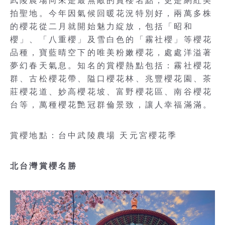
武陵農場向來是最無敵的賞櫻名點，更是網紅美
拍聖地。今年因氣候回暖花況特別好，兩萬多株
的櫻花從二月就開始魅力綻放，包括「昭和
櫻」、「八重櫻」及雪白色的「霧社櫻」等櫻花
品種，寶藍晴空下的唯美粉嫩櫻花，處處洋溢著
夢幻春天氣息。知名的賞櫻熱點包括：霧社櫻花
群、古松櫻花帶、隘口櫻花林、兆豐櫻花園、茶
莊櫻花道、妙高櫻花坡、富野櫻花區、南谷櫻花
台等，萬種櫻花艷冠群倫景致，讓人幸福滿滿。
賞櫻地點：台中武陵農場 天元宮櫻花季
北台灣賞櫻名勝