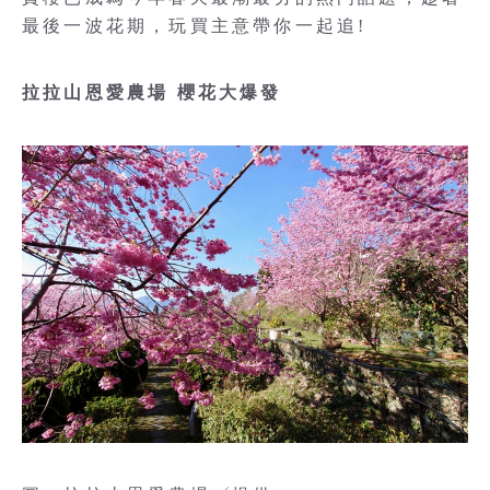
最後一波花期，玩買主意帶你一起追!
拉拉山恩愛農場 櫻花大爆發