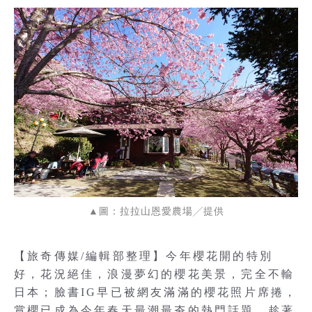
▲圖：拉拉山恩愛農場╱提供
【旅奇傳媒/編輯部整理】今年櫻花開的特別
好，花況絕佳，浪漫夢幻的櫻花美景，完全不輸
日本；臉書IG早已被網友滿滿的櫻花照片席捲，
賞櫻已成為今年春天最潮最夯的熱門話題，趁著