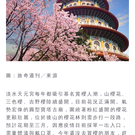
圖：旅奇週刊╱來源
淡水天元宮每年都吸引慕名賞櫻人潮，山櫻花、
三色櫻、吉野櫻陸續盛開，目前花況正滿開。氣
勢宏偉的圓型寶塔古廟，圍繞著粉紅盛開的櫻花
更顯壯麗，位於後山的櫻花林則需步行一段路，
預計花期至三月。因應疫情目前採單一出入口，
需量體溫與戴口罩。今年還沒去賞櫻的朋友，趕