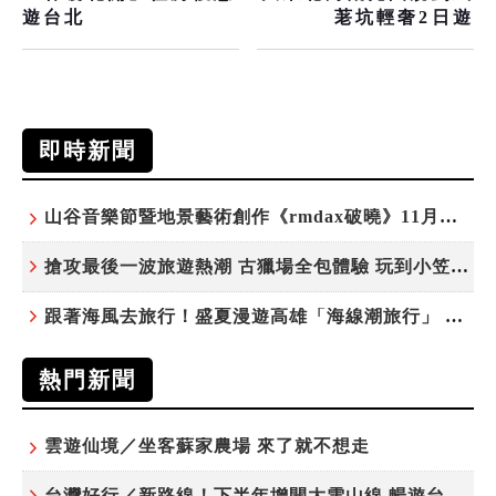
遊台北
荖坑輕奢2日遊
即時新聞
山谷音樂節暨地景藝術創作《rmdax破曉》11月花蓮銅門登場
搶攻最後一波旅遊熱潮 古獵場全包體驗 玩到小笠原夜遊觀星
跟著海風去旅行！盛夏漫遊高雄「海線潮旅行」 五大主題遊程探索漁村魅力
熱門新聞
雲遊仙境／坐客蘇家農場 來了就不想走
台灣好行／新路線！下半年增開大雪山線 暢遊台中更便利