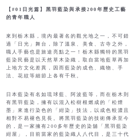
【#01日光篇】黑羽藍染與承接200年歷史工藝
的青年職人
來到栃木縣，境內最著名的觀光地之一，不可錯
過「日光」舞台，除了溫泉、美食、古寺之外，
職人手藝也是旅途亮點之一！栃木縣獨特的黑羽
藍染民藝是以天然草木染織，取自當地藍草再加
上地方文化差異，因而藍染的成色、織物、手
法、花紋等細節上各有千秋。
日本藍染有名如琉球藍、阿波藍等，而在栃木則
有黑羽藍染，擁有以混入松樹根燃成的「松煙
墨」來進行染色的「紺染」技法，以成色較濃且
相對不易褪色見長。將黑羽藍染的技術傳承至今
的，是一家擁有200多年歷史的染舖「黑羽藍染
紺屋」，目前當家的藍染織人八代目，是三十代