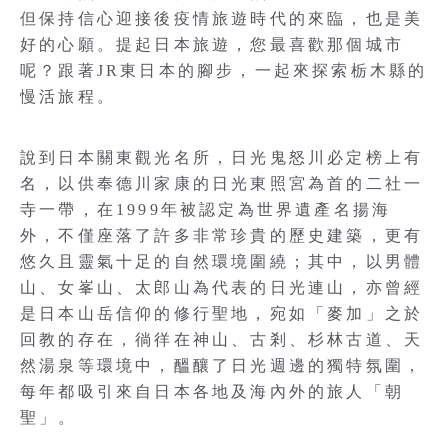
但保持信心迎接後疫情旅遊時代的來臨，也是美
好的心願。提起日本旅遊，您最喜歡那個城市
呢？跟著JR東日本的腳步，一起來探索栃木縣的
慢活旅程。
說到日本關東觀光名所，日光鬼怒川必定榜上有
名，以供奉德川家康的日光東照宮為首的二社一
寺一帶，在1999年被認定為世界遺產名揚海
外，不僅座落了許多非常珍貴的歷史建築，更有
悠久且靈氣十足的自然環境圍繞；其中，以男體
山、女峯山、太郎山為代表的日光連山，亦曾經
是日本山岳信仰的修行聖地，宛如「麥加」之於
回教的存在，徜徉在神山、古剎、杉林古道、天
然湯泉等環境中，醞釀了日光週邊的獨特氛圍，
每年都吸引來自日本各地及海內外的旅人「朝
聖」。