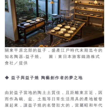
關東平原北部的益子，盛產江戶時代末期迄今的
知名陶器-益子燒。 圖：東日本旅客鐵路株式
會社／提供
◆ 益子與益子燒 陶藝創作者的夢之地
由於益子當地的陶土土質佳，且距離東京近，因
而作為碗、盆、土瓶等日常生活用具的產地被發
展起來，讓益子燒的名聲壯大的，當屬昭和年代