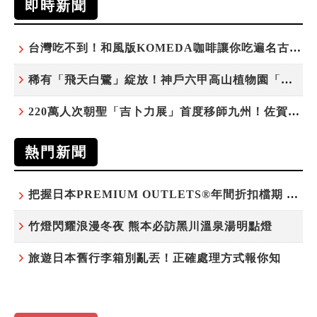
即時新聞
台灣吃不到！和風版KOMEDA咖啡讓你吃遍名古屋在地美食
稀有「飛天白鷺」綻放！神戶六甲高山植物園「鷺草」珍貴現身
220萬人次朝聖「吉卜力展」首度移師九州！佐賀站早鳥平日套票8/10搶先開賣
熱門新聞
把握日本PREMIUM OUTLETS®年間折扣檔期 越買越划算
竹燈閃耀浪漫冬夜 熊本必訪黑川溫泉湯明點燈
旅遊日本舊行李箱別亂丟！正確處理方式報你知