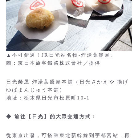
▲不可錯過！JR日光站名物-炸湯葉饅頭。
圖：東日本旅客鐵路株式會社／提供
日光榮屋 炸湯葉饅頭本舖（日光さかえや 揚げ
ゆばまんじゅう本舗）
地址：栃木県日光市松原町10-1
◆ 前往【日光】的大眾交通方式：
從東京出發，可搭乘東北新幹線到宇都宮站，再