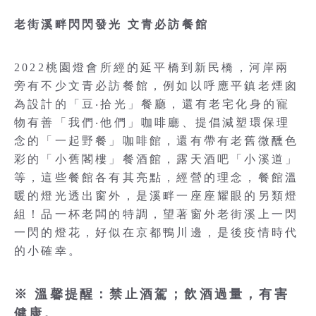
老街溪畔閃閃發光 文青必訪餐館
2022桃園燈會所經的延平橋到新民橋，河岸兩
旁有不少文青必訪餐館，例如以呼應平鎮老煙囪
為設計的「豆‧拾光」餐廳，還有老宅化身的寵
物有善「我們‧他們」咖啡廳、提倡減塑環保理
念的「一起野餐」咖啡館，還有帶有老舊微醺色
彩的「小舊閣樓」餐酒館，露天酒吧「小溪道」
等，這些餐館各有其亮點，經營的理念，餐館溫
暖的燈光透出窗外，是溪畔一座座耀眼的另類燈
組！品一杯老闆的特調，望著窗外老街溪上一閃
一閃的燈花，好似在京都鴨川邊，是後疫情時代
的小確幸。
※ 溫馨提醒：禁止酒駕；飲酒過量，有害
健康。