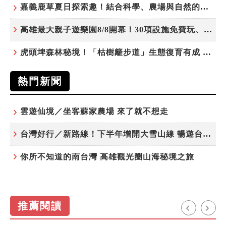
嘉義鹿草夏日探索趣！結合科學、農場與自然的親子小旅行
高雄最大親子遊樂園8/8開幕！30項設施免費玩、YOYO家族嗨翻暑假
虎頭埤森林秘境！「枯樹籬步道」生態復育有成 走進大自然生命教室
熱門新聞
雲遊仙境／坐客蘇家農場 來了就不想走
台灣好行／新路線！下半年增開大雪山線 暢遊台中更便利
你所不知道的南台灣 高雄觀光圈山海秘境之旅
推薦閱讀