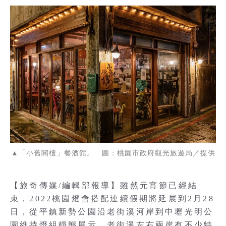
▲「小舊閣樓」餐酒館。 圖：桃園市政府觀光旅遊局／提供
【旅奇傳媒/編輯部報導】雖然元宵節已經結
束，2022桃園燈會搭配連續假期將延展到2月28
日，從平鎮新勢公園沿老街溪河岸到中壢光明公
園維持燈組靜態展示，老街溪左右兩岸有不少特