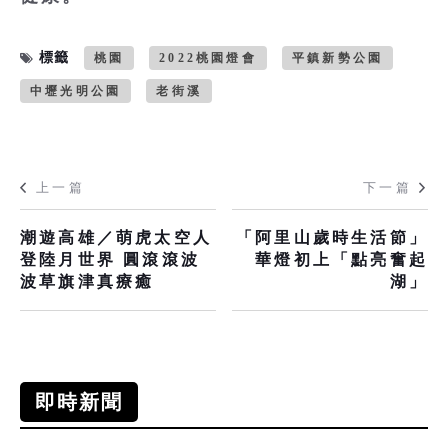
標籤
桃園
2022桃園燈會
平鎮新勢公園
中壢光明公園
老街溪
上一篇
下一篇
潮遊高雄／萌虎太空人
「阿里山歲時生活節」
登陸月世界 圓滾滾波
華燈初上「點亮奮起
波草旗津真療癒
湖」
即時新聞