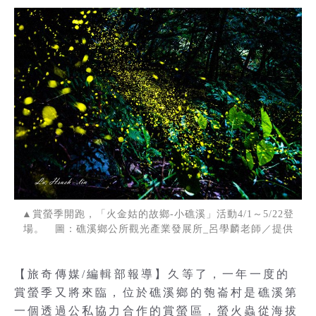
▲賞螢季開跑，「火金姑的故鄉-小礁溪」活動4/1～5/22登
場。 圖：礁溪鄉公所觀光產業發展所_呂學麟老師／提供
【旅奇傳媒/編輯部報導】久等了，一年一度的
賞螢季又將來臨，位於礁溪鄉的匏崙村是礁溪第
一個透過公私協力合作的賞螢區，螢火蟲從海拔