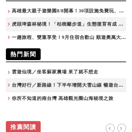
高雄最大親子遊樂園8/8開幕！30項設施免費玩、YOYO家族嗨翻暑假
虎頭埤森林秘境！「枯樹籬步道」生態復育有成 走進大自然生命教室
一趟旅程、雙重享受！9月住宿合歡山 順遊奧萬大10元優惠入園
熱門新聞
雲遊仙境／坐客蘇家農場 來了就不想走
台灣好行／新路線！下半年增開大雪山線 暢遊台中更便利
你所不知道的南台灣 高雄觀光圈山海秘境之旅
推薦閱讀