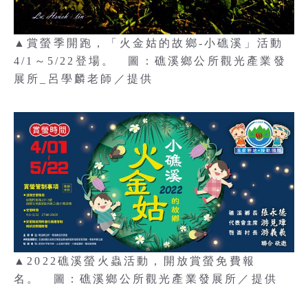
▲賞螢季開跑，「火金姑的故鄉-小礁溪」活動
4/1～5/22登場。 圖：礁溪鄉公所觀光產業發
展所_呂學麟老師／提供
▲2022礁溪螢火蟲活動，開放賞螢免費報
名。 圖：礁溪鄉公所觀光產業發展所／提供