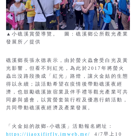
▲小礁溪賞螢導覽。 圖：礁溪鄉公所觀光產業
發展所／提供
礁溪鄉長張永德表示，由於螢火蟲會受白光及黃
光影響，但看不到紅光，為此於2017年將螢火
蟲出沒路段換成「紅光」路燈，讓火金姑的生態
得以永續；該活動希望在疫情後帶動礁溪夜經
濟，也鼓勵礁溪旅宿業及伴手禮等觀光產業可共
同參與盛會，以賞螢套裝行程及優惠行銷活動，
共同帶動礁溪夜經濟及產業發展。
「火金姑的故鄉-小礁溪」活動報名網址：
https://jiaoxifirfly.imweb.me/
4/7早上10