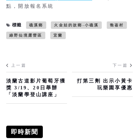
點，開放報名系統
標籤
礁溪鄉
火金姑的故鄉-小礁溪
匏崙村
綠野仙境露營區
宜蘭
上一篇
下一篇
淡蘭古道影片葡萄牙獲
打第三劑 出示小黃卡
獎 3/19、20日舉辦
玩樂園享優惠
「淡蘭學登山講座」
即時新聞