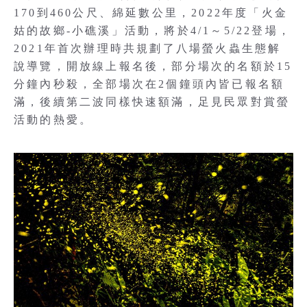
170到460公尺、綿延數公里，2022年度「火金
姑的故鄉-小礁溪」活動，將於4/1～5/22登場，
2021年首次辦理時共規劃了八場螢火蟲生態解
說導覽，開放線上報名後，部分場次的名額於15
分鐘內秒殺，全部場次在2個鐘頭內皆已報名額
滿，後續第二波同樣快速額滿，足見民眾對賞螢
活動的熱愛。