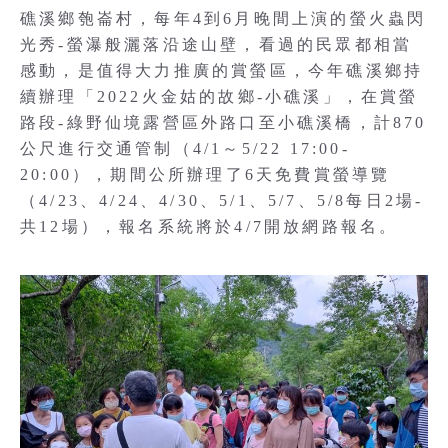
礁溪鄉匏崙村，每年4到6月晚間上演的螢火蟲閃
光秀-螢瀑般灑落沿途山壁，看過的民眾都相當
感動，是值得大力推廣的賞螢區，今年礁溪鄉持
續辦理「2022火金姑的故鄉-小礁溪」，在賞螢
路段-綠野仙境露營區外路口至小礁溪橋，計870
公尺進行交通管制（4/1～5/22 17:00-
20:00），期間公所辦理了6天免費賞螢導覽
（4/23、4/24、4/30、5/1、5/7、5/8每日2場-
共12場），報名系統將於4/7開放網路報名。