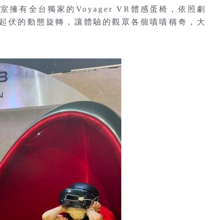
實驗室擁有全台獨家的Voyager VR體感蛋椅，依照劇
低起伏的動態旋轉，讓體驗的觀眾各個嘖嘖稱奇，大