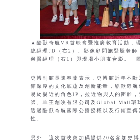
▲酷獸奇航VR首映會暨推廣教育活動，
總經理JD（右2）、影像顧問施登騰老師（左
榮賢經理（右1）與現場小朋友合影。 
史博副館長陳春蘭表示，史博館近年不斷
館深厚的文化底蘊及創新能量，酷獸奇航
易於親近的角色IP，拉近物與人的距離
師、羊王創映有限公司及Global Ma
透過酷獸奇航國際公播授權以及行銷宣傳
性。
另外，這次首映會加碼提供20名參加史