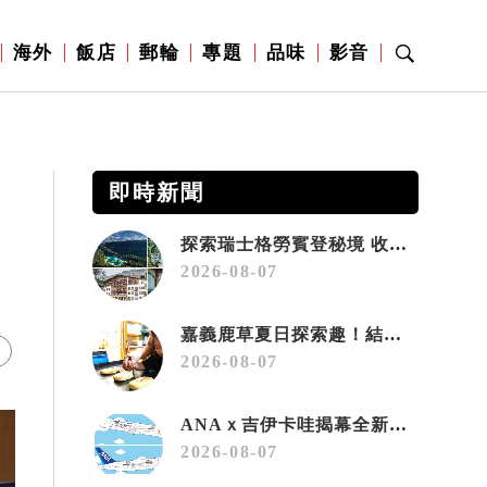
海外
飯店
郵輪
專題
品味
影音
即時新聞
探索瑞士格勞賓登秘境 收藏六種阿爾卑斯夏日療癒之旅
2026-08-07
嘉義鹿草夏日探索趣！結合科學、農場與自然的親子小旅行
2026-08-07
ANAｘ吉伊卡哇揭幕全新彩繪機「Chiikawa JET」
2026-08-07