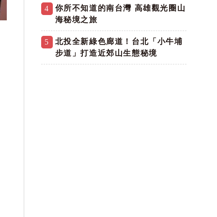
你所不知道的南台灣 高雄觀光圈山
4
海秘境之旅
北投全新綠色廊道！台北「小牛埔
5
步道」打造近郊山生態秘境