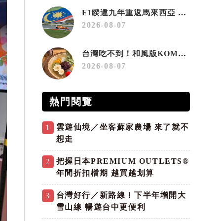
F1睽違九年重返馬來西亞 三大國際賽事打造10月運動旅遊熱潮 賽車、自行車、路跑同週登場
2026-08-07
台灣吃不到！和風版KOMEDA咖啡讓你吃遍名古屋在地美食
2026-08-07
熱門閱覽
雲遊仙境／坐客蘇家農場 來了就不
1
想走
把握日本PREMIUM OUTLETS®
2
年間折扣檔期 越買越划算
台灣好行／新路線！下半年增開大
3
雪山線 暢遊台中更便利