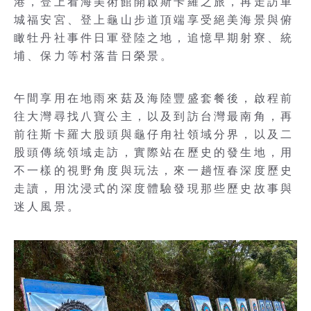
港，登上看海美術館開啟斯卡羅之旅，再走訪車
城福安宮、登上龜山步道頂端享受絕美海景與俯
瞰牡丹社事件日軍登陸之地，追憶早期射寮、統
埔、保力等村落昔日榮景。
午間享用在地雨來菇及海陸豐盛套餐後，啟程前
往大灣尋找八寶公主，以及到訪台灣最南角，再
前往斯卡羅大股頭與龜仔甪社領域分界，以及二
股頭傳統領域走訪，實際站在歷史的發生地，用
不一樣的視野角度與玩法，來一趟恆春深度歷史
走讀，用沈浸式的深度體驗發現那些歷史故事與
迷人風景。