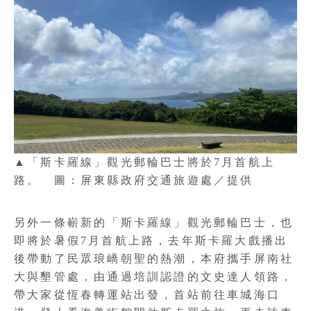
▲「斯卡羅線」觀光郵輪巴士將於7月首航上
路。 圖：屏東縣政府交通旅遊處／提供
另外一條嶄新的「斯卡羅線」觀光郵輪巴士，也
即將於暑假7月首航上路，去年斯卡羅大戲播出
後帶動了民眾琅嶠朝聖的熱潮，本府攜手屏南社
大與墾管處，由通過培訓認證的文史達人領路，
帶大家從恆春轉運站出發，首站前往車城海口