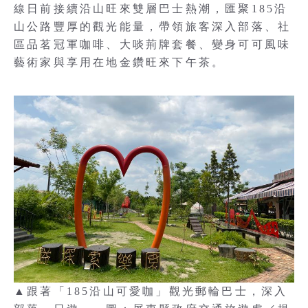
線日前接續沿山旺來雙層巴士熱潮，匯聚185沿
山公路豐厚的觀光能量，帶領旅客深入部落、社
區品茗冠軍咖啡、大啖荊牌套餐、變身可可風味
藝術家與享用在地金鑽旺來下午茶。
▲跟著「185沿山可愛咖」觀光郵輪巴士，深入