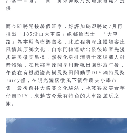
部落一日遊。 圖：屏東縣政府交通旅遊處／提
供
而今即將迎接暑假旺季，好評加碼即將於7月再
推出「185沿山大車路」線郵輪巴士，「大車
路」為本縣高樹鄉舊名，此遊程將深度體驗客庄
風情與原鄉文化；自水門轉運站出發後旅客先漫
步最美微笑吊橋，然後化身排灣勇士來場獵人射
箭體驗，在原鄉草原間享用野獵田園部落午餐，
午後在有機認證高樹鳳梨田間動手DIY獨特鳳梨
Juicy醬，在陽光灑落微風下徜徉農夫小學市
集，最後前往大路關文化驛站，挑戰客家美食芋
仔翹DIY，來趟古今最有特色的大車路遊玩之
旅。