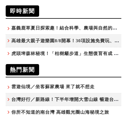
即時新聞
嘉義鹿草夏日探索趣！結合科學、農場與自然的親子小旅行
高雄最大親子遊樂園8/8開幕！30項設施免費玩、YOYO家族嗨翻暑假
虎頭埤森林秘境！「枯樹籬步道」生態復育有成 走進大自然生命教室
熱門新聞
雲遊仙境／坐客蘇家農場 來了就不想走
台灣好行／新路線！下半年增開大雪山線 暢遊台中更便利
你所不知道的南台灣 高雄觀光圈山海秘境之旅