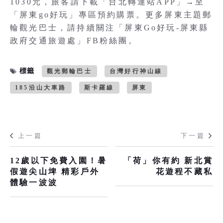
1030元，旅客請下載「台北轉運站APP」→至
「屏東go好玩」專區預約購票。更多屏東主題郵
輪觀光巴士，請持續關注「屏東Go好玩-屏東縣
政府交通旅遊處」FB粉絲團。
標籤
觀光郵輪巴士
台灣好行神山線
185沿山大車路
斯卡羅線
屏東
上一篇
下一篇
12歲以下免費入園！暑
「荷」你有約 新北賞
假遊尖山埤 精彩戶外
花遊程不藏私
體驗一波波