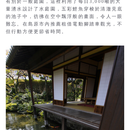
有別於一般庭園，這裡利用了每日3,000噸的大
量湧水設計了水庭園，五彩鯉魚穿梭於清澈見底
的池子中，彷彿在空中飄浮般的畫面，令人一眼
難忘。在島原市內推薦租借電動腳踏車觀光，不
但行動方便更節省時間。