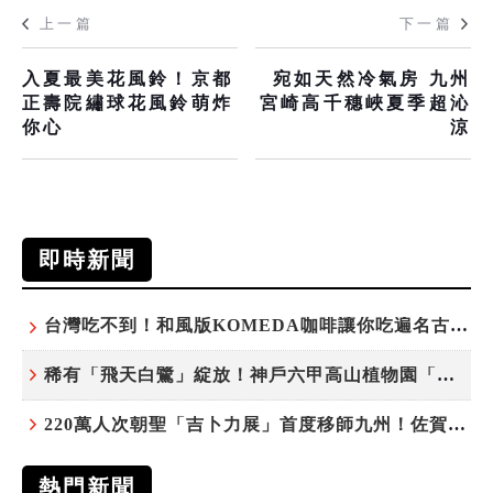
上一篇
下一篇
入夏最美花風鈴！京都
宛如天然冷氣房 九州
正壽院繡球花風鈴萌炸
宮崎高千穗峽夏季超沁
你心
涼
即時新聞
台灣吃不到！和風版KOMEDA咖啡讓你吃遍名古屋在地美食
稀有「飛天白鷺」綻放！神戶六甲高山植物園「鷺草」珍貴現身
220萬人次朝聖「吉卜力展」首度移師九州！佐賀站早鳥平日套票8/10搶先開賣
熱門新聞