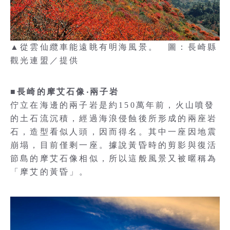
▲從雲仙纜車能遠眺有明海風景。 圖：長崎縣
觀光連盟／提供
■長崎的摩艾石像‧兩子岩
佇立在海邊的兩子岩是約150萬年前，火山噴發
的土石流沉積，經過海浪侵蝕後所形成的兩座岩
石，造型看似人頭，因而得名。其中一座因地震
崩塌，目前僅剩一座。據說黃昏時的剪影與復活
節島的摩艾石像相似，所以這般風景又被暱稱為
「摩艾的黃昏」。