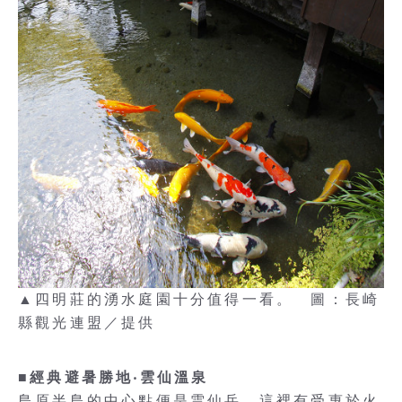
▲四明莊的湧水庭園十分值得一看。 圖：長崎
縣觀光連盟／提供
■經典避暑勝地‧雲仙溫泉
島原半島的中心點便是雲仙岳，這裡有受惠於火