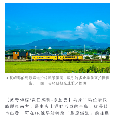
▲長崎縣的島原鐵道沿線風景優美，吸引許多企業前來拍攝廣
告。 圖：長崎縣觀光連盟／提供
【旅奇傳媒/責任編輯-徐意雯】島原半島位居長
崎縣東南方，是由火山運動形成的半島，從長崎
市出發，可在JR諫早站轉乘「島原鐵道」前往島