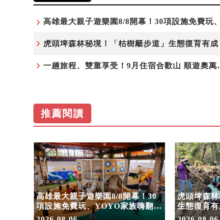
一趟旅程、雙重享受！9
推薦閱讀
住宿合
高雄最大親子遊樂園8/8開幕！30
虎頭埤森林
園
項設施免費玩、YOYO家族嗨翻暑
生態復育有
假
室
2026-08-06
2026-08-06