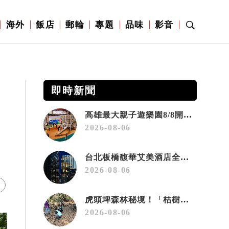
海外
飯店
郵輪
專題
品味
影音
即時新聞
高雄最大親子遊樂園8/8開幕！30項設施免費玩、YOYO家族嗨翻暑假
2026-08-06
台北板橋馥華艾美酒店全新開幕 感官藝術策展打造旅居新風格
2026-08-06
虎頭埤森林秘境！「枯樹籬步道」生態復育有成 走進大自然生命教室
2026-08-06