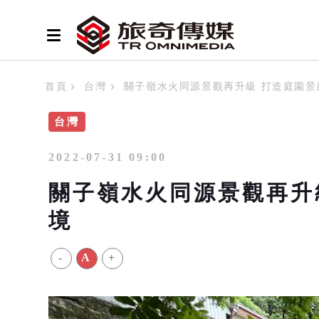
首頁
台灣
關子嶺水火同源景觀再升級 打造庭園景
台灣
2022-07-31 09:00
關子嶺水火同源景觀再升
境
-
A
+