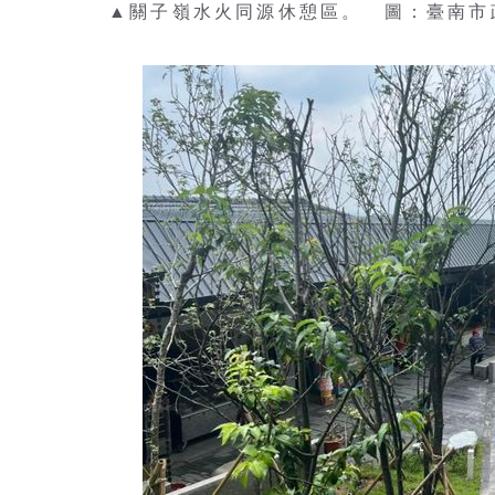
▲關子嶺水火同源休憩區。 圖：臺南市