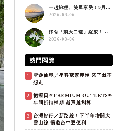
一趟旅程、雙重享受！9月住宿合歡山 順遊奧萬大10元優惠入園
2026-08-06
稀有「飛天白鷺」綻放！神戶六甲高山植物園「鷺草」珍貴現身
2026-08-06
熱門閱覽
雲遊仙境／坐客蘇家農場 來了就不
1
想走
把握日本PREMIUM OUTLETS®
2
年間折扣檔期 越買越划算
台灣好行／新路線！下半年增開大
3
雪山線 暢遊台中更便利