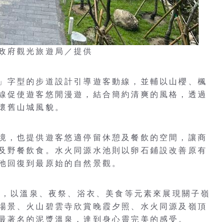
政府觀光旅遊局／提供
」字型的步道設計引導遊客動線，並輔以山櫻、楓
線促使遊客悠閒漫遊，結合簡約清爽的風格，透過
懷舊山城風貌。
境，也提供遊客悠適停留休憩及餐飲的空間，讓商
及野餐飲食。水火同源水池則以卵石鋪設改善原有
池回復到最原始的自然景觀。
節」，以溫泉、夜祭、浴衣、美食等元素來展現關子嶺
場景、火山碧雲寺欣賞晚霞夕照、水火同源及嶺頂
最著名的泥漿溫泉，達到身心靈完美的感受。