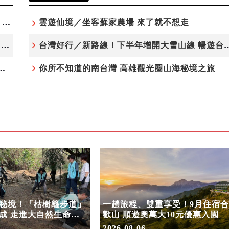
高雄最大親子遊樂園8/8開幕！30項設施免費玩、YOYO家族嗨翻暑假
雲遊仙境／坐客蘇家農場 來了就不想走
虎頭埤森林秘境！「枯樹籬步道」生態復育有成 走進大自然生命教室
台灣好行／新路線！下半年增開大雪
月住宿合歡山 順遊奧萬大10元優惠入園
你所不知道的南台灣 高雄觀光圈山海秘境之旅
秘境！「枯樹籬步道」
一趟旅程、雙重享受！9月住宿合
成 走進大自然生命教
歡山 順遊奧萬大10元優惠入園
2026-08-06