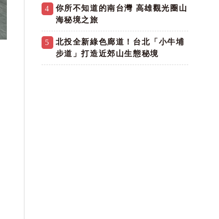
你所不知道的南台灣 高雄觀光圈山
4
海秘境之旅
北投全新綠色廊道！台北「小牛埔
5
步道」打造近郊山生態秘境