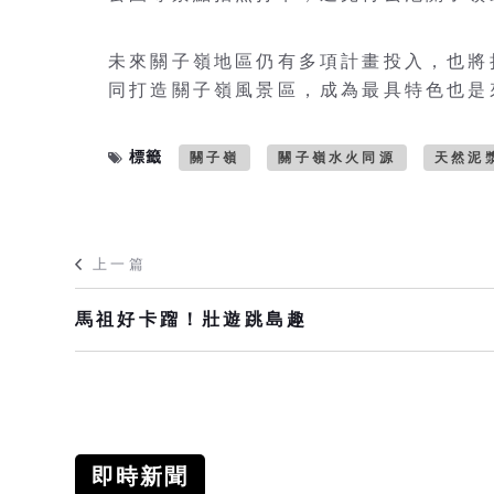
未來關子嶺地區仍有多項計畫投入，也將
同打造關子嶺風景區，成為最具特色也是
標籤
關子嶺
關子嶺水火同源
天然泥
上一篇
馬祖好卡蹓！壯遊跳島趣
即時新聞