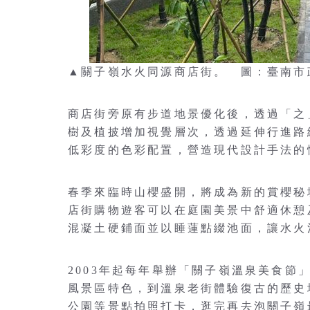
▲關子嶺水火同源商店街。 圖：臺南市
商店街旁原有步道地景優化後，透過「之
樹及植披增加視覺層次，透過延伸行進路
低彩度的色彩配置，營造現代設計手法的
春季來臨時山櫻盛開，將成為新的賞櫻秘
店街購物遊客可以在庭園美景中舒適休憩
混凝土硬鋪面並以睡蓮點綴池面，讓水火
2003年起每年舉辦「關子嶺溫泉美食
風景區特色，到溫泉老街體驗復古的歷史
公園等景點拍照打卡，逛完再去泡關子嶺