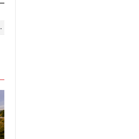
山線 暢遊台中更便利
高雄最大親子遊樂園8/8開幕！30
虎頭埤森林秘境
項設施免費玩、YOYO家族嗨翻暑
生態復育有成 
假
室
2026-08-06
2026-08-06