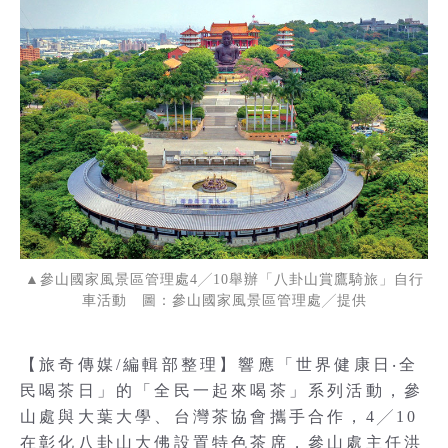
▲參山國家風景區管理處4╱10舉辦「八卦山賞鷹騎旅」自行
車活動 圖：參山國家風景區管理處╱提供
【旅奇傳媒/編輯部整理】響應「世界健康日‧全
民喝茶日」的「全民一起來喝茶」系列活動，參
山處與大葉大學、台灣茶協會攜手合作，4╱10
在彰化八卦山大佛設置特色茶席，參山處主任洪