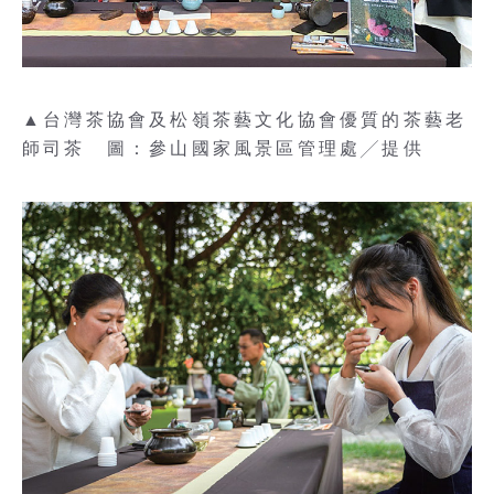
▲台灣茶協會及松嶺茶藝文化協會優質的茶藝老
師司茶 圖：參山國家風景區管理處╱提供