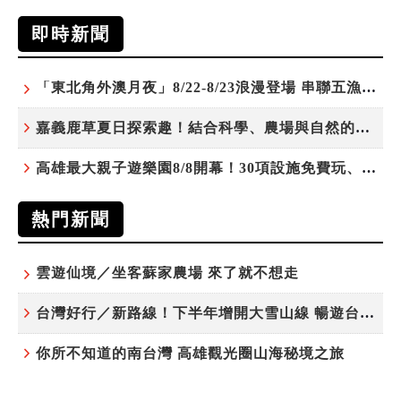
即時新聞
「東北角外澳月夜」8/22-8/23浪漫登場 串聯五漁村、音樂、市集、火舞與慢旅共度夏夜
嘉義鹿草夏日探索趣！結合科學、農場與自然的親子小旅行
高雄最大親子遊樂園8/8開幕！30項設施免費玩、YOYO家族嗨翻暑假
熱門新聞
雲遊仙境／坐客蘇家農場 來了就不想走
台灣好行／新路線！下半年增開大雪山線 暢遊台中更便利
你所不知道的南台灣 高雄觀光圈山海秘境之旅