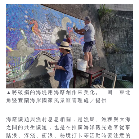
▲將破損的海堤用海廢創作來美化。 圖：東北
角暨宜蘭海岸國家風景區管理處／提供
海廢議題與漁村息息相關，是漁民、漁獲與大海
之間的共生議題，也是在推廣海洋觀光遊客從事
踏浪、浮淺、衝浪、秘境打卡等活動時要注意的