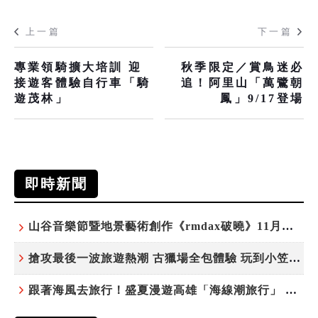
上一篇
下一篇
專業領騎擴大培訓 迎
秋季限定／賞鳥迷必
接遊客體驗自行車「騎
追！阿里山「萬鷺朝
遊茂林」
鳳」9/17登場
即時新聞
山谷音樂節暨地景藝術創作《rmdax破曉》11月花蓮銅門登場
搶攻最後一波旅遊熱潮 古獵場全包體驗 玩到小笠原夜遊觀星
跟著海風去旅行！盛夏漫遊高雄「海線潮旅行」 五大主題遊程探索漁村魅力