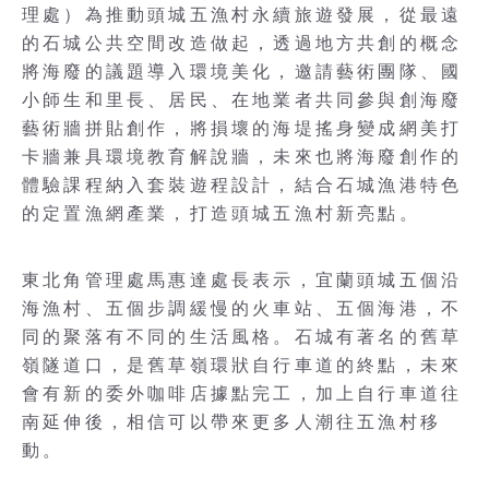
理處）為推動頭城五漁村永續旅遊發展，從最遠
的石城公共空間改造做起，透過地方共創的概念
將海廢的議題導入環境美化，邀請藝術團隊、國
小師生和里長、居民、在地業者共同參與創海廢
藝術牆拼貼創作，將損壞的海堤搖身變成網美打
卡牆兼具環境教育解說牆，未來也將海廢創作的
體驗課程納入套裝遊程設計，結合石城漁港特色
的定置漁網產業，打造頭城五漁村新亮點。
東北角管理處馬惠達處長表示，宜蘭頭城五個沿
海漁村、五個步調緩慢的火車站、五個海港，不
同的聚落有不同的生活風格。石城有著名的舊草
嶺隧道口，是舊草嶺環狀自行車道的終點，未來
會有新的委外咖啡店據點完工，加上自行車道往
南延伸後，相信可以帶來更多人潮往五漁村移
動。