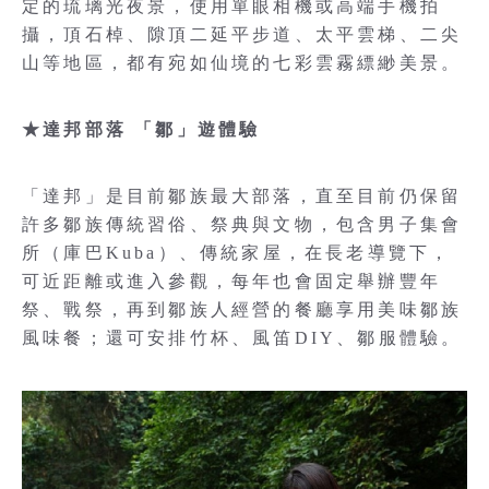
定的琉璃光夜景，使用單眼相機或高端手機拍
攝，頂石棹、隙頂二延平步道、太平雲梯、二尖
山等地區，都有宛如仙境的七彩雲霧縹緲美景。
★達邦部落 「鄒」遊體驗
「達邦」是目前鄒族最大部落，直至目前仍保留
許多鄒族傳統習俗、祭典與文物，包含男子集會
所（庫巴Kuba）、傳統家屋，在長老導覽下，
可近距離或進入參觀，每年也會固定舉辦豐年
祭、戰祭，再到鄒族人經營的餐廳享用美味鄒族
風味餐；還可安排竹杯、風笛DIY、鄒服體驗。