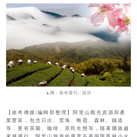
▲圖：旅奇週刊╱提供
【旅奇傳媒/編輯部整理】阿里山觀光資源與產
業豐富，包含日出、雲海、晚霞、森林、鐵道
等，更有茶園、咖啡、原民生態等，隨著國旅越
來越盛行，阿里山旅遊的廣度不再侷限森林小火