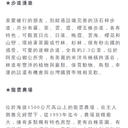
★步道漫遊
喜愛健行的朋友，別錯過設備完善的頂石棹步
道，共分有霧、茶、雲、霞、櫻五條步道，各有
特色，可觀賞日出、日落、晚霞、雲海、櫻花和
山巒，環繞著茶園或竹林、杉林，很有秒出國的
感受。可愛的迷糊步道，全長約2.3公里，位於
阿里山鄉公所旁，有美麗的米洋吊橋橫跨溪谷，
林道有豐沛的植物與蕨類、保育動物、鳥類，幸
運的話還有機會與台灣國寶帝雉相見歡。
★龍雲農場
位於海拔1500公尺高山上的龍雲農場，在主人
鄧雅元經營下，從1993年迄今，農場規模龐
大，擁有多類獨有特色房型，更有自種茶園、有