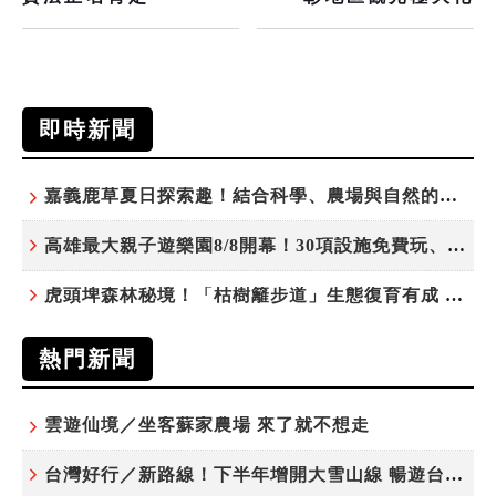
即時新聞
嘉義鹿草夏日探索趣！結合科學、農場與自然的親子小旅行
高雄最大親子遊樂園8/8開幕！30項設施免費玩、YOYO家族嗨翻暑假
虎頭埤森林秘境！「枯樹籬步道」生態復育有成 走進大自然生命教室
熱門新聞
雲遊仙境／坐客蘇家農場 來了就不想走
台灣好行／新路線！下半年增開大雪山線 暢遊台中更便利