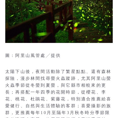
圖：阿里山風管處╱提供
太陽下山後，夜間活動除了繁星點點、還有森林
探險，漫步林間找尋螢火蟲蹤跡，尤其阿里山螢
火蟲季節從冬螢到夏螢，與它縣市相較來的更
長；再搭配一年四季的花開時節，從櫻花、李
花、桃花、杜鵑花、紫藤花，特別適合推薦給喜
愛健行、自然與生活體驗的客群；喜愛攝影的族
群，更推薦每年10月至隔年3月秋冬時分季節限