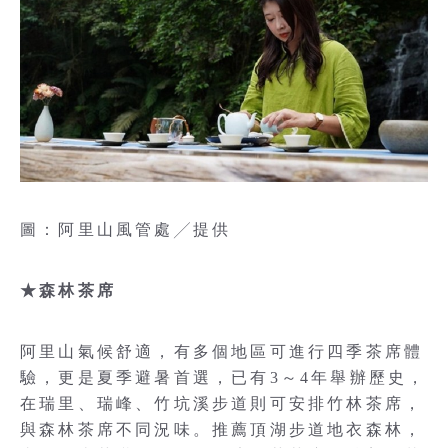
圖：阿里山風管處╱提供
★森林茶席
阿里山氣候舒適，有多個地區可進行四季茶席體
驗，更是夏季避暑首選，已有3～4年舉辦歷史，
在瑞里、瑞峰、竹坑溪步道則可安排竹林茶席，
與森林茶席不同況味。推薦頂湖步道地衣森林，