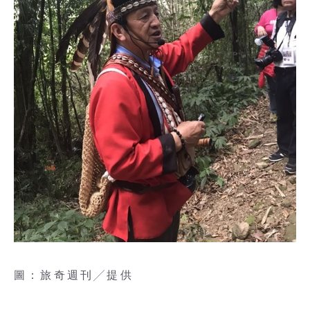
圖：旅奇週刊╱提供