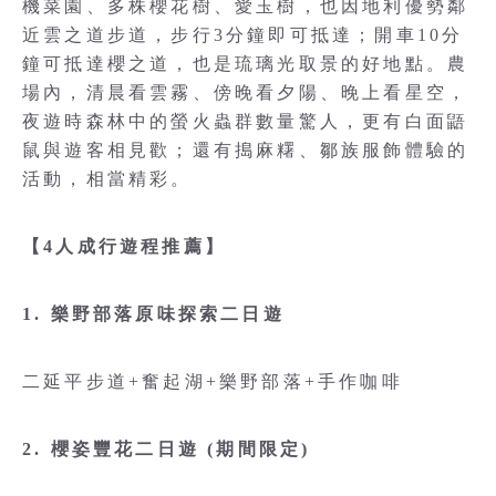
機菜園、多株櫻花樹、愛玉樹，也因地利優勢鄰
近雲之道步道，步行3分鐘即可抵達；開車10分
鐘可抵達櫻之道，也是琉璃光取景的好地點。農
場內，清晨看雲霧、傍晚看夕陽、晚上看星空，
夜遊時森林中的螢火蟲群數量驚人，更有白面鼯
鼠與遊客相見歡；還有搗麻糬、鄒族服飾體驗的
活動，相當精彩。
【4人成行遊程推薦】
1. 樂野部落原味探索二日遊
二延平步道+奮起湖+樂野部落+手作咖啡
2. 櫻姿豐花二日遊 (期間限定)