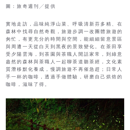
圖：旅奇週刊╱提供
實地走訪，品味純淨山菜、呼吸清新芬多精、在
森林中找尋自然奇觀，旅遊步調一改團體旅遊的
匆忙，有更充分的時間與空間，能細細留意景區
與周遭一天從白天到黑夜的景致變化。在茶田享
受夕陽雲海，到茶園與茶職人閒話家常，到綠意
盎然的森林與茶職人一起聊茶道聽茶經，文化素
質潛移默化養成，慢調旅遊不再催急趕；日常人
手一杯的咖啡，透過手做體驗，研磨自己烘焙的
咖啡，滋味了得。