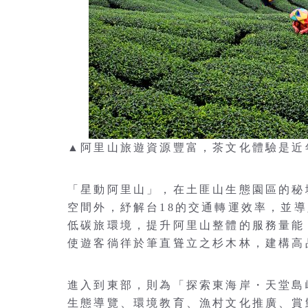
▲阿里山旅遊資源豐富，茶文化體驗是近年熱門
「星動阿里山」，在土匪山生態園區的秘
空間外，紓解台18的交通轉運效率，並
低碳旅環境，提升阿里山整體的服務量能
使遊客徜徉於筆直聳立之杉木林，建構高
進入到東部，則為「探索東海岸・天堂島
生態導覽、環境教育、漁村文化推廣、賞