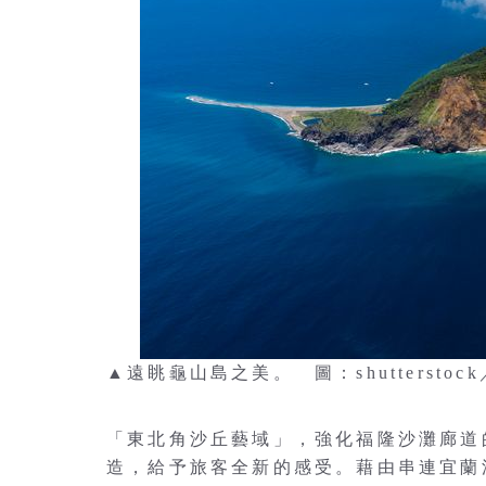
▲遠眺龜山島之美。 圖：shutterstoc
「東北角沙丘藝域」，強化福隆沙灘廊道
造，給予旅客全新的感受。藉由串連宜蘭