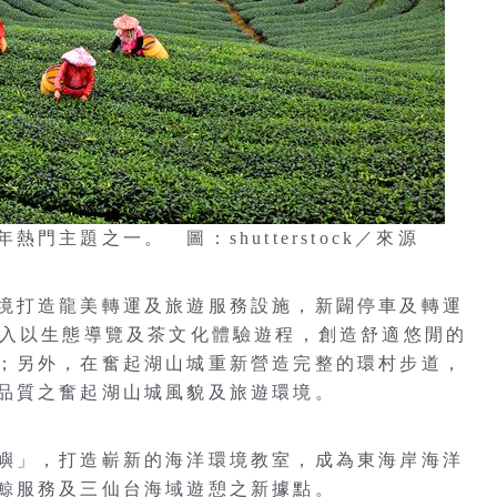
主題之一。 圖：shutterstock／來源
境打造龍美轉運及旅遊服務設施，新闢停車及轉運
導入以生態導覽及茶文化體驗遊程，創造舒適悠閒的
；另外，在奮起湖山城重新營造完整的環村步道，
品質之奮起湖山城風貌及旅遊環境。
嶼」，打造嶄新的海洋環境教室，成為東海岸海洋
鯨服務及三仙台海域遊憩之新據點。