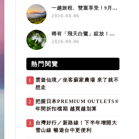
一趟旅程、雙重享受！9月住宿合歡山 順遊奧萬大10元優惠入園
2026-08-06
稀有「飛天白鷺」綻放！神戶六甲高山植物園「鷺草」珍貴現身
2026-08-06
熱門閱覽
雲遊仙境／坐客蘇家農場 來了就不
1
想走
把握日本PREMIUM OUTLETS®
2
年間折扣檔期 越買越划算
台灣好行／新路線！下半年增開大
3
雪山線 暢遊台中更便利