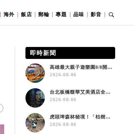
海外
飯店
郵輪
專題
品味
影音
即時新聞
高雄最大親子遊樂園8/8開幕！30項設施免費玩、YOYO家族嗨翻暑假
2026-08-06
台北板橋馥華艾美酒店全新開幕 感官藝術策展打造旅居新風格
2026-08-06
虎頭埤森林秘境！「枯樹籬步道」生態復育有成 走進大自然生命教室
2026-08-06