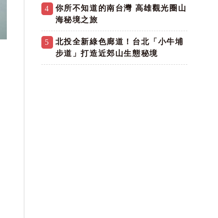
你所不知道的南台灣 高雄觀光圈山
4
海秘境之旅
北投全新綠色廊道！台北「小牛埔
5
步道」打造近郊山生態秘境