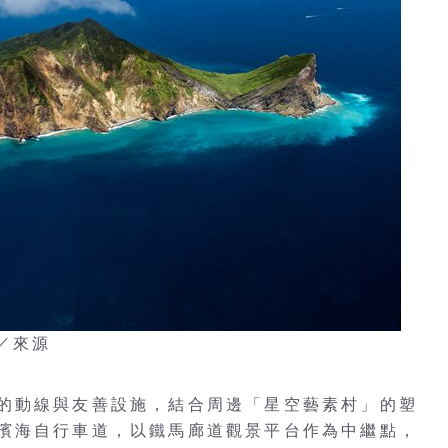
k／來源
的動線與友善設施，結合周邊「星空藝素村」的塑
濱海自行車道，以鐵馬廊道觀景平台作為中繼點，