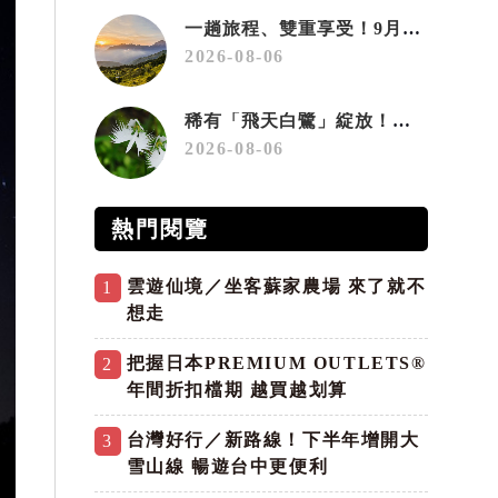
一趟旅程、雙重享受！9月住宿合歡山 順遊奧萬大10元優惠入園
2026-08-06
稀有「飛天白鷺」綻放！神戶六甲高山植物園「鷺草」珍貴現身
2026-08-06
熱門閱覽
雲遊仙境／坐客蘇家農場 來了就不
1
想走
把握日本PREMIUM OUTLETS®
2
年間折扣檔期 越買越划算
台灣好行／新路線！下半年增開大
3
雪山線 暢遊台中更便利