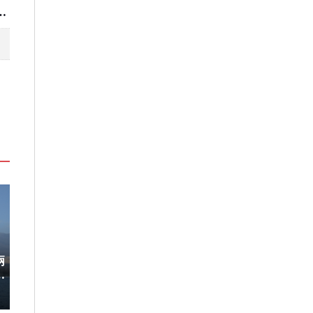
TLETS®年間折扣檔期 越買越划算
兩
稀有「飛天白鷺」綻放！神戶六甲
220萬人次朝
開
高山植物園「鷺草」珍貴現身
移師九州！佐賀
8/10搶先開賣
2026-08-06
2026-08-05