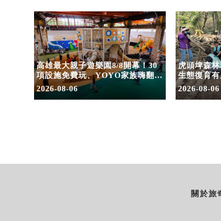
住宿合
高雄最大親子遊樂園8/8開幕！30
虎頭埤森林
園
項設施免費玩、YOYO家族嗨翻暑
生態復育有
假
室
2026-08-06
2026-08-06
關於旅奇