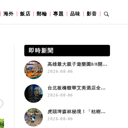
海外
飯店
郵輪
專題
品味
影音
即時新聞
高雄最大親子遊樂園8/8開幕！30項設施免費玩、YOYO家族嗨翻暑假
2026-08-06
台北板橋馥華艾美酒店全新開幕 感官藝術策展打造旅居新風格
2026-08-06
虎頭埤森林秘境！「枯樹籬步道」生態復育有成 走進大自然生命教室
2026-08-06