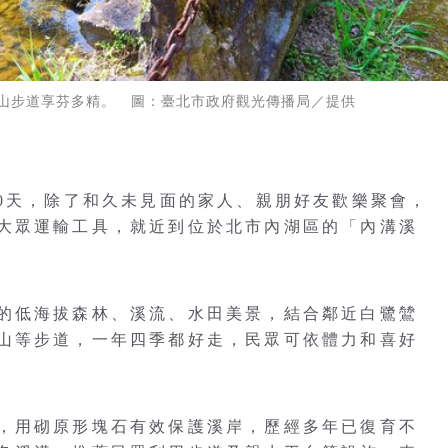
山步道享芬多精。 圖：臺北市政府觀光傳播局／提供
10天，除了和久未見面的家人、親朋好友歡樂聚會，
大眾運輸工具，就近到位於北市內湖區的「內溝溪
的低海拔森林、溪流、水田美景，結合鄰近白鷺鷥
山等步道，一年四季都好走，民眾可依體力和喜好
，用砌原形塊石有效保護溪岸，歷經多年已復育不