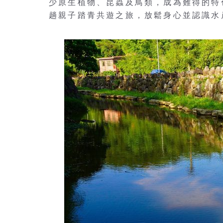
少原生植物、昆蟲及鳥類，成為難得的特
趟親子踏青共遊之旅，放鬆身心並認識水