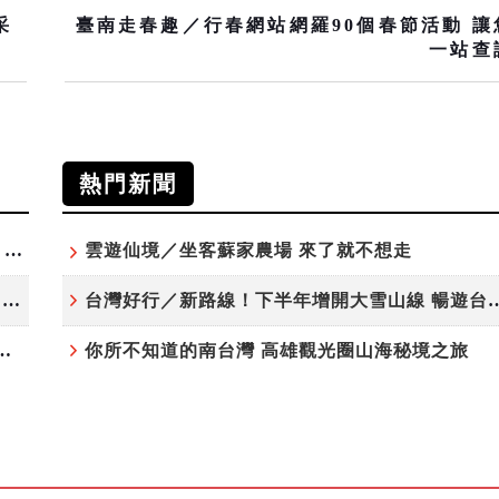
采
臺南走春趣／行春網站網羅90個春節活動 讓
一站查
熱門新聞
高雄最大親子遊樂園8/8開幕！30項設施免費玩、YOYO家族嗨翻暑假
雲遊仙境／坐客蘇家農場 來了就不想走
虎頭埤森林秘境！「枯樹籬步道」生態復育有成 走進大自然生命教室
台灣好行／新路線！下半年增開大雪
月住宿合歡山 順遊奧萬大10元優惠入園
你所不知道的南台灣 高雄觀光圈山海秘境之旅