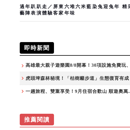
過年趴趴走／屏東六堆六米藍染兔迎兔年 精
藝陣表演體驗客家年味
即時新聞
一趟旅程、雙重享受！9
推薦閱讀