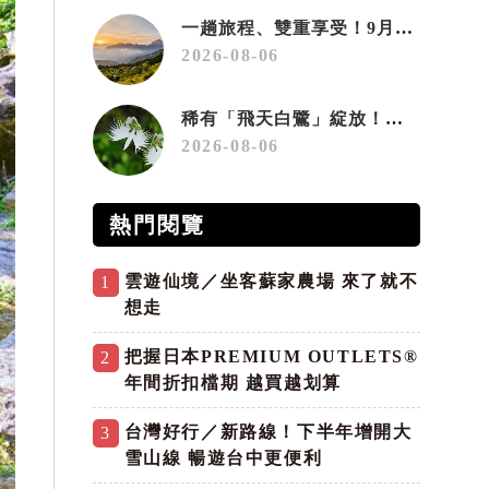
一趟旅程、雙重享受！9月住宿合歡山 順遊奧萬大10元優惠入園
2026-08-06
稀有「飛天白鷺」綻放！神戶六甲高山植物園「鷺草」珍貴現身
2026-08-06
熱門閱覽
雲遊仙境／坐客蘇家農場 來了就不
1
想走
把握日本PREMIUM OUTLETS®
2
年間折扣檔期 越買越划算
台灣好行／新路線！下半年增開大
3
雪山線 暢遊台中更便利