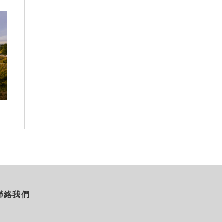
高雄最大親子遊樂園8/8開幕！30
虎頭埤森林秘境
項設施免費玩、YOYO家族嗨翻暑
生態復育有成 
假
室
2026-08-06
2026-08-06
聯絡我們