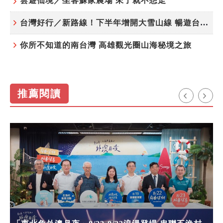
雲遊仙境／坐客蘇家農場 來了就不想走
台灣好行／新路線！下半年增開大雪山線 暢遊台中更便利
你所不知道的南台灣 高雄觀光圈山海秘境之旅
推薦閱讀