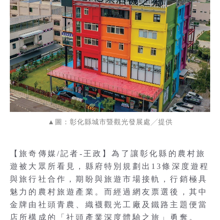
▲圖：彰化縣城市暨觀光發展處╱提供
【旅奇傳媒/記者-王政】為了讓彰化縣的農村旅
遊被大眾所看見，縣府特別規劃出13條深度遊程
與旅行社合作，期盼與旅遊市場接軌，行銷極具
魅力的農村旅遊產業。而經過網友票選後，其中
金牌由社頭青農、織襪觀光工廠及鐵路主題便當
店所構成的「社頭產業深度體驗之旅」勇奪。