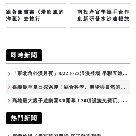
跟著圖畫書《愛吹風的
南投產官學攜手合作
洋蔥》去旅行
創新研發水沙連輕旅
即時新聞
「東北角外澳月夜」8/22-8/23浪漫登場 串聯五漁村、音樂、市集、火舞與慢旅共度夏夜
嘉義鹿草夏日探索趣！結合科學、農場與自然的親子小旅行
高雄最大親子遊樂園8/8開幕！30項設施免費玩、YOYO家族嗨翻暑假
熱門新聞