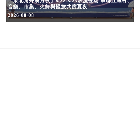
「東北角外澳月夜」8/22-8/23浪漫登場 串聯五漁村、
音樂、市集、火舞與慢旅共度夏夜
2026-08-08