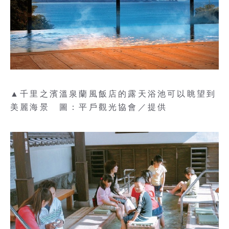
▲千里之濱溫泉蘭風飯店的露天浴池可以眺望到
美麗海景 圖：平戶觀光協會／提供