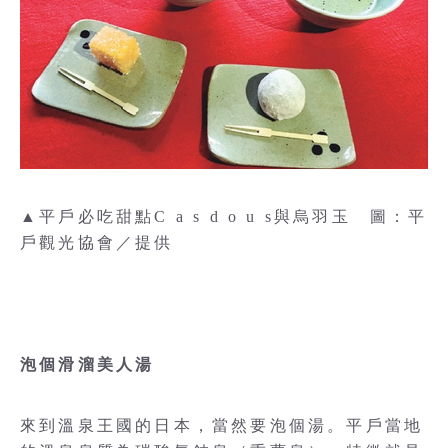
▲平戶必吃甜點C a s d o u s與烏羽玉 圖：平
戶觀光協會／提供
泡個滑溜美人湯
來到溫泉王國的日本，當然要泡個湯。平戶當地