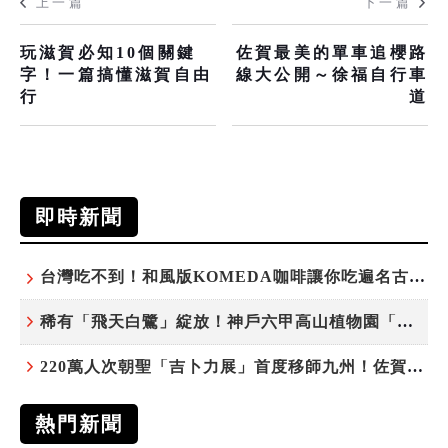
上一篇
下一篇
玩滋賀必知10個關鍵
佐賀最美的單車追櫻路
字！一篇搞懂滋賀自由
線大公開～徐福自行車
行
道
即時新聞
台灣吃不到！和風版KOMEDA咖啡讓你吃遍名古屋在地美食
稀有「飛天白鷺」綻放！神戶六甲高山植物園「鷺草」珍貴現身
220萬人次朝聖「吉卜力展」首度移師九州！佐賀站早鳥平日套票8/10搶先開賣
熱門新聞