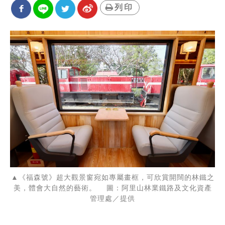
列印
▲《福森號》超大觀景窗宛如專屬畫框，可欣賞開闊的林鐵之
美，體會大自然的藝術。 圖：阿里山林業鐵路及文化資產
管理處／提供