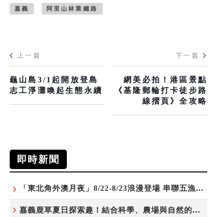
嘉義
阿里山林業鐵路
上一篇
下一篇
龜山島3/1起開放登島
網美必拍！港區景點
志工淨灘喚起生態永續
《基隆郵輪打卡徒步路
線摺頁》全攻略
即時新聞
「東北角外澳月夜」8/22-8/23浪漫登場 串聯五漁村、音樂、市集、火舞與慢旅共度夏夜
嘉義鹿草夏日探索趣！結合科學、農場與自然的親子小旅行