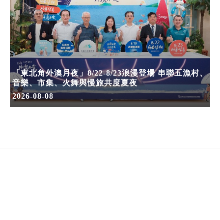
「東北角外澳月夜」8/22-8/23浪漫登場 串聯五漁村、
音樂、市集、火舞與慢旅共度夏夜
2026-08-08