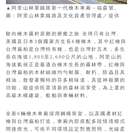
▲阿里山林業鐵路新一代檜木車廂－福森號。
圖：阿里山林業鐵路及文化資產管理處／提供
駛向檜木霧村原鄉的療癒之旅 全球只有台灣、
美國及日本3個國家共生長6種檜木，其中紅檜與
台灣扁柏是台灣特有種，也是台灣針五木，多生
長在海拔1,800至2,600公尺的山地，阿里山的
海拔氣候正是最適合檜木生長的霧林帶，紅檜與
台灣扁柏的木材細緻均勻耐腐、耐朽、防蟲且具
精油，散發著獨特的芬多精味道，具提神殺菌的
功能，能提供民眾清新的森林浴享受，為上選的
高級木構建築、船舶與車輛材料。
全新6輛檜木車廂採用鋼構骨架，以及國產材紅
檜與台灣扁柏打造，車廂內部搭配多段情境模式
間接燈光，可依不同環境設定對應照明，光線柔