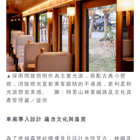
▲採用間接照明作為主要光源，搭配古典小壁
燈，消除燈光直射乘客眼睛的不適感，更利柔和
光源營造美感。 圖：阿里山林業鐵路及文化資
產管理處／提供
車廂導入設計 蘊含文化與溫度
為了使福森號結構優良且設計永恆亙古，林鐵及