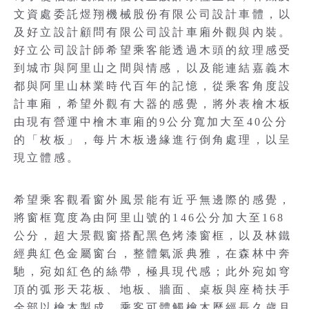
文資處委託煜翔機械股份有限公司設計車體，以
及好立設計顧問有限公司設計車廂外觀與內裝。
好立公司設計師希望乘客能透過木頭的紋理感受
到城市與阿里山之間與情感，以及能連結嘉義木
都與阿里山林業時代百年的記憶，從乘客角度設
計車廂，希望外觀有大器的感覺，將外表檜木板
由現有營運中檜木車廂的9公分寬加大至40公分
的「枚板」，每片木板邊緣進行倒角處理，以呈
現立體感。
希望乘客觀看窗外風景能有近乎無邊際的感覺，
將窗框寬度為由阿里山號的146公分加大至168
公分，超大景觀窗搭配黑色烤漆窗框，以及林鐵
經典紅色金屬窗台，整體氣派典雅，在森林中奔
馳，宛如紅色的絲帶，極具現代感；此外宛如穹
頂的弧形天花板、地板、牆面、桌板與座椅扶手
全部以檜木製成，乘客可體觸檜木歷經長久歲月