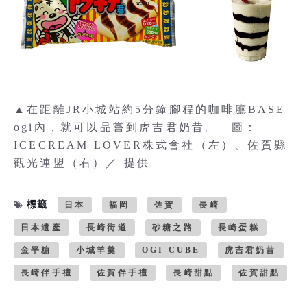
▲在距離JR小城站約5分鐘腳程的咖啡廳BASE
ogi內，就可以品嘗到虎吉君奶昔。 圖：
ICECREAM LOVER株式會社（左）、佐賀縣
觀光連盟（右）／ 提供
標籤
日本
福岡
佐賀
長崎
日本遺產
長崎街道
砂糖之路
長崎蛋糕
金平糖
小城羊羹
OGI CUBE
虎吉君奶昔
長崎伴手禮
佐賀伴手禮
長崎甜點
佐賀甜點