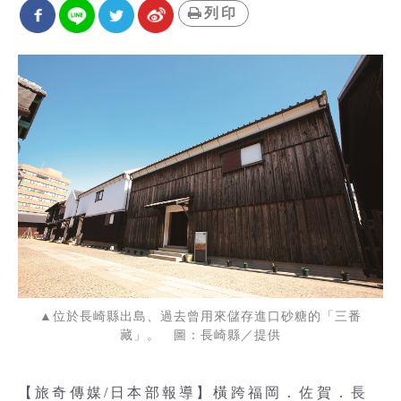
列印
▲位於長崎縣出島、過去曾用來儲存進口砂糖的「三番
藏」。 圖：長崎縣／提供
【旅奇傳媒/日本部報導】橫跨福岡．佐賀．長