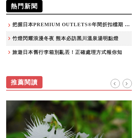
熱門新聞
把握日本PREMIUM OUTLETS®年間折扣檔期 越買越划算
竹燈閃耀浪漫冬夜 熊本必訪黑川溫泉湯明點燈
旅遊日本舊行李箱別亂丟！正確處理方式報你知
推薦閱讀