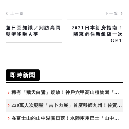
上一篇
下一篇
遊日豆知識／到訪高岡
2021日本訂房指南！
朝聖哆啦Ａ夢
關東必住新飯店一次
GET
即時新聞
稀有「飛天白鷺」綻放！神戶六甲高山植物園「鷺草」珍貴現身
220萬人次朝聖「吉卜力展」首度移師九州！佐賀站早鳥平日套票8/10搶先開賣
在富士山的山中湖賞日落！水陸兩用巴士「山中湖的河馬」暑假加開夕陽班次