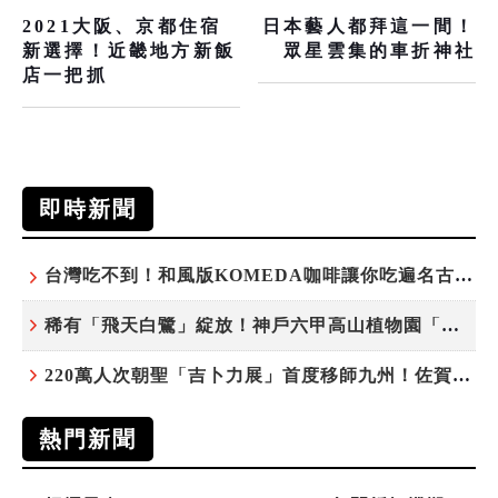
2021大阪、京都住宿
日本藝人都拜這一間！
新選擇！近畿地方新飯
眾星雲集的車折神社
店一把抓
即時新聞
台灣吃不到！和風版KOMEDA咖啡讓你吃遍名古屋在地美食
稀有「飛天白鷺」綻放！神戶六甲高山植物園「鷺草」珍貴現身
220萬人次朝聖「吉卜力展」首度移師九州！佐賀站早鳥平日套票8/10搶先開賣
熱門新聞