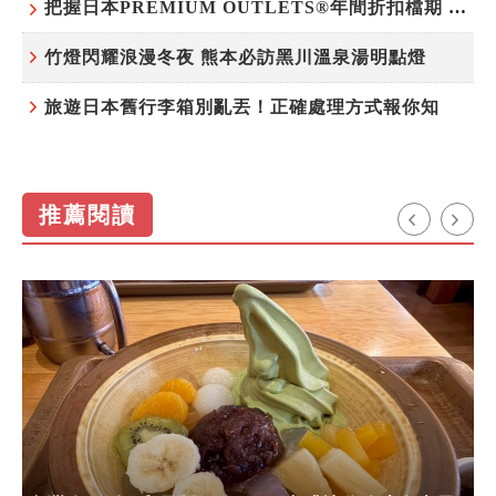
把握日本PREMIUM OUTLETS®年間折扣檔期 越買越划算
竹燈閃耀浪漫冬夜 熊本必訪黑川溫泉湯明點燈
旅遊日本舊行李箱別亂丟！正確處理方式報你知
推薦閱讀