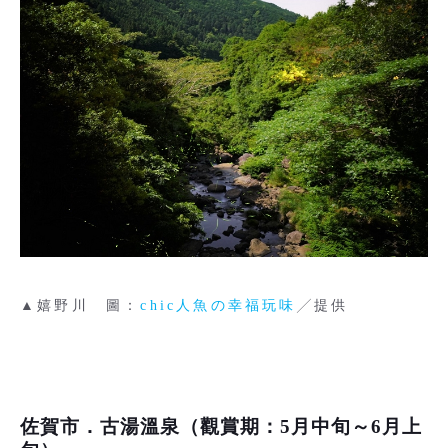
▲嬉野川 圖：
chic人魚の幸福玩味
╱提供
佐賀市．古湯溫泉（觀賞期：5月中旬～6月上