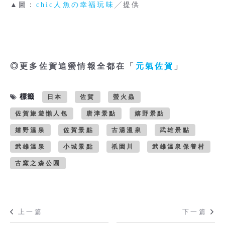
▲圖：
chic人魚の幸福玩味
╱提供
◎更多佐賀追螢情報全都在「
元氣佐賀
」
標籤
日本
佐賀
螢火蟲
佐賀旅遊懶人包
唐津景點
嬉野景點
嬉野溫泉
佐賀景點
古湯溫泉
武雄景點
武雄溫泉
小城景點
祇園川
武雄溫泉保養村
古窯之森公園
上一篇
下一篇