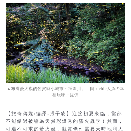
▲布滿螢火蟲的佐賀縣小城市・祇園川。 圖：chic人魚の幸
福玩味╱提供
【旅奇傳媒/編譯-張子凌】迎接初夏來臨，當然
不能錯過被譽為天然彩燈秀的螢火蟲季！然而，
可遇不可求的螢火蟲，觀賞條件需要天時地利人