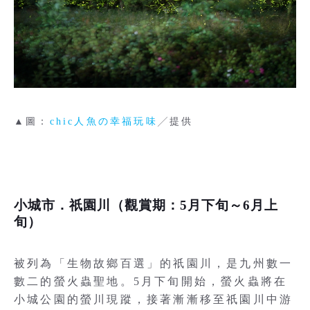
▲圖：
chic人魚の幸福玩味
╱提供
小城市．祇園川（觀賞期：5月下旬～6月上
旬）
被列為「生物故鄉百選」的祇園川，是九州數一
數二的螢火蟲聖地。5月下旬開始，螢火蟲將在
小城公園的螢川現蹤，接著漸漸移至祇園川中游