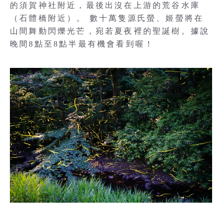
的須賀神社附近，最後出沒在上游的荒谷水庫
（石體橋附近）。 數十萬隻源氏螢、姬螢將在
山間舞動閃爍光芒，宛若夏夜裡的聖誕樹。據說
晚間8點至8點半最有機會看到喔！