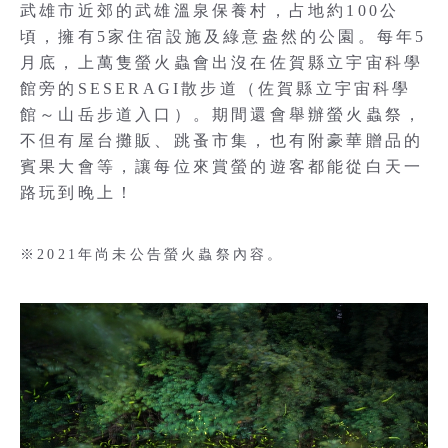
武雄市近郊的武雄溫泉保養村，占地約100公
頃，擁有5家住宿設施及綠意盎然的公園。每年5
月底，上萬隻螢火蟲會出沒在佐賀縣立宇宙科學
館旁的SESERAGI散步道（佐賀縣立宇宙科學
館～山岳步道入口）。期間還會舉辦螢火蟲祭，
不但有屋台攤販、跳蚤市集，也有附豪華贈品的
賓果大會等，讓每位來賞螢的遊客都能從白天一
路玩到晚上！
※2021年尚未公告螢火蟲祭內容。