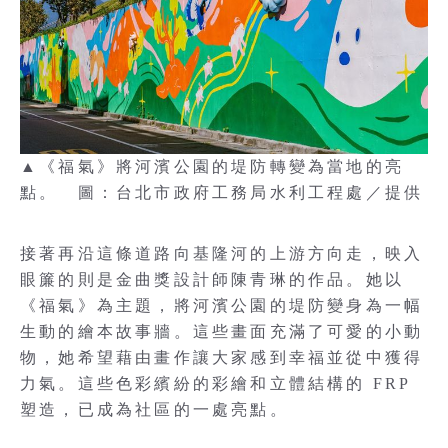
▲《福氣》將河濱公園的堤防轉變為當地的亮
點。 圖：台北市政府工務局水利工程處／提供
接著再沿這條道路向基隆河的上游方向走，映入
眼簾的則是金曲獎設計師陳青琳的作品。她以
《福氣》為主題，將河濱公園的堤防變身為一幅
生動的繪本故事牆。這些畫面充滿了可愛的小動
物，她希望藉由畫作讓大家感到幸福並從中獲得
力氣。這些色彩繽紛的彩繪和立體結構的 FRP
塑造，已成為社區的一處亮點。