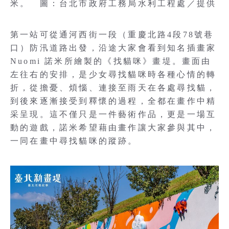
米。 圖：台北市政府工務局水利工程處／提供
第一站可從通河西街一段（重慶北路4段78號巷
口）防汛道路出發，沿途大家會看到知名插畫家
Nuomi 諾米所繪製的《找貓咪》畫堤。畫面由
左往右的安排，是少女尋找貓咪時各種心情的轉
折，從擔憂、煩惱、連接至雨天在各處尋找貓，
到後來逐漸接受到釋懷的過程，全都在畫作中精
采呈現。這不僅只是一件藝術作品，更是一場互
動的遊戲，諾米希望藉由畫作讓大家參與其中，
一同在畫中尋找貓咪的蹤跡。