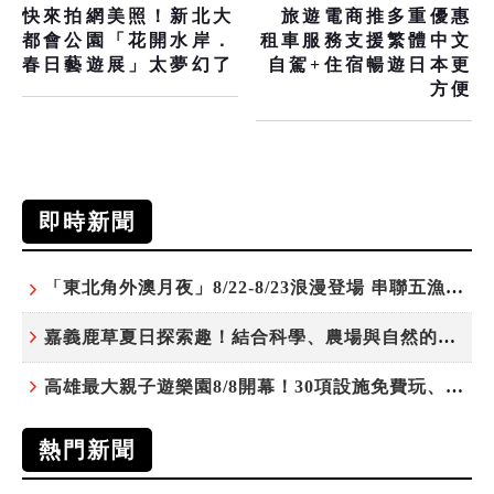
快來拍網美照！新北大
旅遊電商推多重優惠
都會公園「花開水岸．
租車服務支援繁體中文
春日藝遊展」太夢幻了
自駕+住宿暢遊日本更
方便
即時新聞
「東北角外澳月夜」8/22-8/23浪漫登場 串聯五漁村、音樂、市集、火舞與慢旅共度夏夜
嘉義鹿草夏日探索趣！結合科學、農場與自然的親子小旅行
高雄最大親子遊樂園8/8開幕！30項設施免費玩、YOYO家族嗨翻暑假
熱門新聞