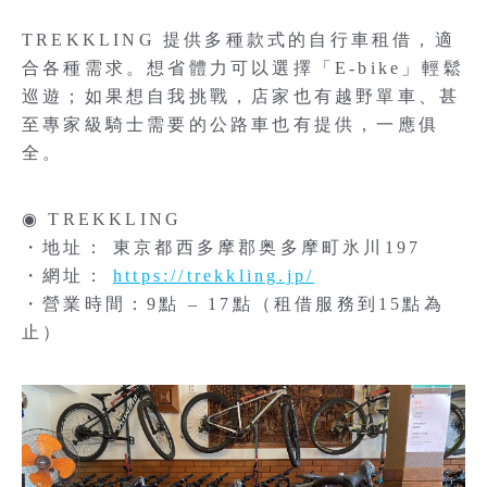
TREKKLING 提供多種款式的自行車租借，適
合各種需求。想省體力可以選擇「E-bike」輕鬆
巡遊；如果想自我挑戰，店家也有越野單車、甚
至專家級騎士需要的公路車也有提供，一應俱
全。
◉ TREKKLING
・地址： 東京都西多摩郡奥多摩町氷川197
・網址：
https://trekkling.jp/
・營業時間：9點 – 17點（租借服務到15點為
止）