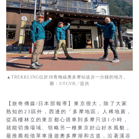
▲TREKKLING位於JR青梅線奧多摩站徒步一分鐘的地方。
圖：©TCVB╱提供
【旅奇傳媒/日本部報導】東京很大，除了大家
熟知的23區外，西邊的「多摩地區」人稀地廣，
從高樓林立的東京都心搭車到多摩只須1小時，
就能切換場域、領略另一種東京好山好水風貌，
最推薦租借單車漫遊奧多摩湖和古道，沿著溪谷