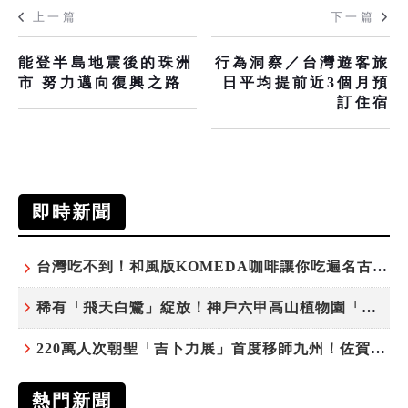
上一篇
下一篇
能登半島地震後的珠洲
行為洞察／台灣遊客旅
市 努力邁向復興之路
日平均提前近3個月預
訂住宿
即時新聞
台灣吃不到！和風版KOMEDA咖啡讓你吃遍名古屋在地美食
稀有「飛天白鷺」綻放！神戶六甲高山植物園「鷺草」珍貴現身
220萬人次朝聖「吉卜力展」首度移師九州！佐賀站早鳥平日套票8/10搶先開賣
熱門新聞