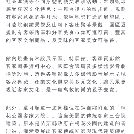
社團匯演等不同形態的藝文表演活動，帶領觀眾
感受客家文化特色；主舞台後方的散步道，規劃
有客家意象的半月池，依照地勢打造的展望區，
可遠眺銅鑼景觀及山腳下客庄聚落景觀；園區還
規劃有客等路區和好客美食市集可逛可買，豐富
的客家文創商品，及美味的客家美食可品嘗。
館內規畫有常設展示區、特展館、客家貢獻館、
客家圖書資料中心、國際會議廳及多媒體影音劇
場等設施，透過各種影像與多媒體影音展示呈現
客家典藏、產業文化風貌與多元文化，讓民眾更
親近客家文化，是一處寓教於樂的親子去處。
此外，還可順道一遊同樣位在銅鑼鄉附近的「桐
花公園客家大院」。這座美麗的傳統客家三合院
建築，原本是苗栗縣政府在桐花公園內建造的管
理站，漸漸發展出客家傳統匠師與現代建築師的