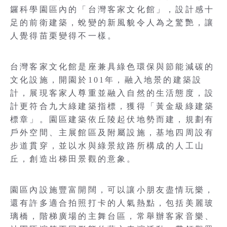
鑼科學園區內的「台灣客家文化館」，設計感十
足的前衛建築，蛻變的新風貌令人為之驚艷，讓
人覺得苗栗變得不一樣。
台灣客家文化館是座兼具綠色環保與節能減碳的
文化設施，開園於101年，融入地景的建築設
計，展現客家人尊重並融入自然的生活態度，設
計更符合九大綠建築指標，獲得「黃金級綠建築
標章」。園區建築依丘陵起伏地勢而建，規劃有
戶外空間、主展館區及附屬設施，基地四周設有
步道貫穿，並以水與綠景紋路所構成的人工山
丘，創造出梯田景觀的意象。
園區內設施豐富開闊，可以讓小朋友盡情玩樂，
還有許多適合拍照打卡的人氣熱點，包括美麗玻
璃橋，階梯廣場的主舞台區，常舉辦客家音樂、