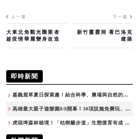
上一篇
下一篇
大東北角觀光圈業者
新竹靈霞洞 看巴洛克
趁疫情華麗變身改造
建築
即時新聞
嘉義鹿草夏日探索趣！結合科學、農場與自然的親子小旅行
高雄最大親子遊樂園8/8開幕！30項設施免費玩、YOYO家族嗨翻暑假
虎頭埤森林秘境！「枯樹籬步道」生態復育有成 走進大自然生命教室