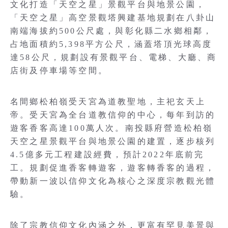
文化打造「天空之星」景觀平台與地景公園，
「天空之星」高空景觀塔興建基地規劃在八卦山
南端海拔約500公尺處，與彰化縣二水鄉相鄰，
占地面積約5,398平方公尺，涵蓋塔頂光球高度
達58公尺，規劃設有景觀平台、電梯、大廳、商
店街及停車場等空間。
名間鄉松柏嶺受天宮為道教聖地，主祀玄天上
帝。受天宮為全台道教信仰的中心，每年到訪的
遊客香客高達100萬人次。南投縣府營造松柏嶺
天空之星景觀平台與地景公園的建置，逐步核列
4.5億多元工程建設經費，預計2022年底前完
工。規劃促進香客轉遊客，遊客轉香客的過程，
帶動新一波以信仰文化為核心之深度宗教觀光體
驗。
除了宗教信仰文化內涵之外，更富有罕見美景與