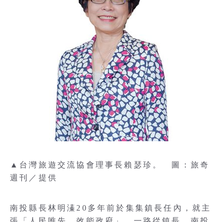
▲台灣旅遊交流協會理事長賴瑟珍。 圖：旅奇
週刊／提供
南投縣長林明溱20多年前於集集鎮長任內，就主
張「人民唯先、效能政府」，一路從鎮長、南投