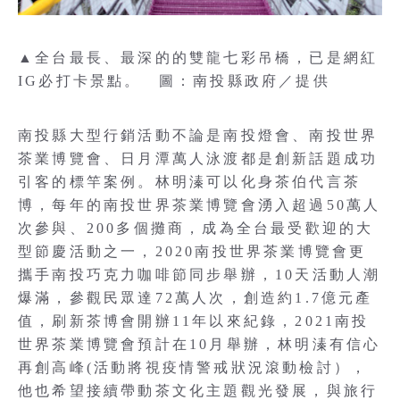
▲全台最長、最深的的雙龍七彩吊橋，已是網紅
IG必打卡景點。 圖：南投縣政府／提供
南投縣大型行銷活動不論是南投燈會、南投世界
茶業博覽會、日月潭萬人泳渡都是創新話題成功
引客的標竿案例。林明溱可以化身茶伯代言茶
博，每年的南投世界茶業博覽會湧入超過50萬人
次參與、200多個攤商，成為全台最受歡迎的大
型節慶活動之一，2020南投世界茶業博覽會更
攜手南投巧克力咖啡節同步舉辦，10天活動人潮
爆滿，參觀民眾達72萬人次，創造約1.7億元產
值，刷新茶博會開辦11年以來紀錄，2021南投
世界茶業博覽會預計在10月舉辦，林明溱有信心
再創高峰(活動將視疫情警戒狀況滾動檢討），
他也希望接續帶動茶文化主題觀光發展，與旅行