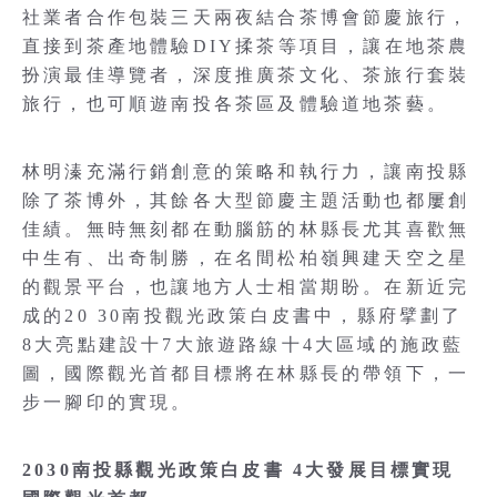
社業者合作包裝三天兩夜結合茶博會節慶旅行，
直接到茶產地體驗DIY揉茶等項目，讓在地茶農
扮演最佳導覽者，深度推廣茶文化、茶旅行套裝
旅行，也可順遊南投各茶區及體驗道地茶藝。
林明溱充滿行銷創意的策略和執行力，讓南投縣
除了茶博外，其餘各大型節慶主題活動也都屢創
佳績。無時無刻都在動腦筋的林縣長尤其喜歡無
中生有、出奇制勝，在名間松柏嶺興建天空之星
的觀景平台，也讓地方人士相當期盼。在新近完
成的20 30南投觀光政策白皮書中，縣府擘劃了
8大亮點建設十7大旅遊路線十4大區域的施政藍
圖，國際觀光首都目標將在林縣長的帶領下，一
步一腳印的實現。
2030南投縣觀光政策白皮書 4大發展目標實現