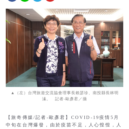
▲（左）台灣旅遊交流協會理事長賴瑟珍、南投縣長林明
溱。 記者-歐彥君／攝
【旅奇傳媒/記者-歐彥君】COVID-19疫情5月
中旬在台灣爆發，由於疫苗不足，人心惶惶，人