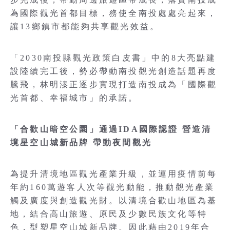
為國際觀光首都目標，務使全南投處處亮起來，
讓13鄉鎮市都能夠共享觀光效益。
「2030南投縣觀光政策白皮書」中的8大亮點建
設陸續完工後，勢必帶動南投觀光創造話題再度
騰飛，林明溱正逐步實現打造南投成為「國際觀
光首都、幸福城市」的承諾。
「合歡山暗空公園」通過IDA國際認證 營造清
境星空山城新品牌 帶動夜間觀光
為提升清境地區觀光產業升級，並運用疫情前每
年約160萬遊客人次等觀光動能，推動觀光產業
觸及廣度與創造觀光財。以清境合歡山地區為基
地，結合高山旅遊、原民及少數民族文化等特
色，型塑星空山城新品牌。因此藉由2019年合