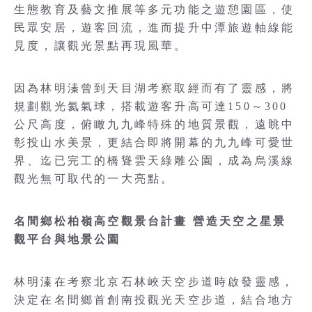
生態教育及藝文推展等多元功能之遊憩園區，使
民眾安居，遊客回流，進而提升中潭旅遊軸線能
見度，讓觀光景點再現風華。
因為林明溱曾到天目湖考察取經而有了靈感，將
規劃觀光氦氣球，搭載遊客升高可達150～300
公尺高度，俯瞰九九峰特殊的地質景觀，遠眺中
彰投山水美景，更結合即將開幕的九九峰可愛世
界、迄已完工的橋聳雲天綠雕公園，成為烏溪線
觀光無可取代的一大亮點。
名間鄉松柏嶺高空觀景台計畫 營造天空之星景
觀平台與地景公園
林明溱在考察北京石林峽天空步道時啟發靈感，
決定在名間鄉首創南投觀光天空步道，結合地方