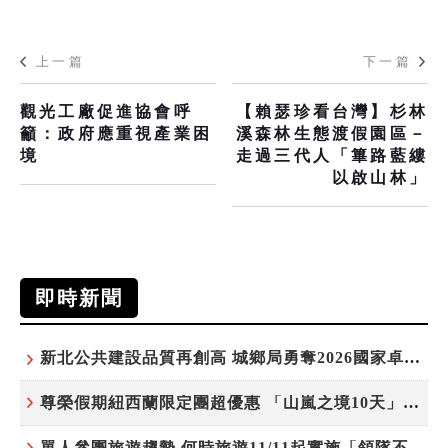
上一篇
下一篇
觀光工廠促進協會呼
【賴瑟珍看台灣】杉林
籲：政府應重視產業困
溪森林生態渡假園區－
境
走過三代人「篳路藍縷
以啟山林」
即時新聞
新北公共建設品質再創高 城鄉局勇奪2026國家卓越建設獎6項殊榮
尊榮假期紐西蘭限定團超優惠 「山嵐之境10天」挑戰市場最高CP值
單人參團旅遊趨勢 何時旅遊11/11起實施「領隊不配房」 落單更免收單房差