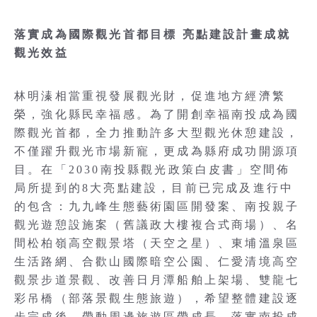
落實成為國際觀光首都目標 亮點建設計畫成就
觀光效益
林明溱相當重視發展觀光財，促進地方經濟繁
榮，強化縣民幸福感。為了開創幸福南投成為國
際觀光首都，全力推動許多大型觀光休憩建設，
不僅躍升觀光市場新寵，更成為縣府成功開源項
目。在「2030南投縣觀光政策白皮書」空間佈
局所提到的8大亮點建設，目前已完成及進行中
的包含：九九峰生態藝術園區開發案、南投親子
觀光遊憩設施案（舊議政大樓複合式商場）、名
間松柏嶺高空觀景塔（天空之星）、東埔溫泉區
生活路網、合歡山國際暗空公園、仁愛清境高空
觀景步道景觀、改善日月潭船舶上架場、雙龍七
彩吊橋（部落景觀生態旅遊），希望整體建設逐
步完成後，帶動周邊旅遊區帶成長，落實南投成