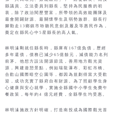
縣議員、立法委員到縣長，堅持為民服務的初
衷，除了政治閱歷豐富，所帶領的高效能團隊及
最會開闢財源、最關懷學生及弱勢族群、縣長行
腳勤走13鄉鎮市聆聽民意劍及履及等惠民作為，
奠定在縣民心中5星縣長的高人氣。
林明溱剛就任縣長時，縣庫有167億負債，歷經
多年還債，債務已減少65億餘元，減債能力名列
前茅。他想方設法開源節流，善用地方觀光資
源，興建遊憩景點，例如瑞龍瀑布、彩虹吊橋、
合歡山國際暗空公園等，都因為規劃得當大受歡
迎，成功充實了縣府自有財源。為了照顧學生身
心健康與安心就學，實施全縣國中小學生免費午
餐政策，每年約4 億元經費，全縣學生均受惠。
林明溱施政方針明確，打造南投成為國際觀光首