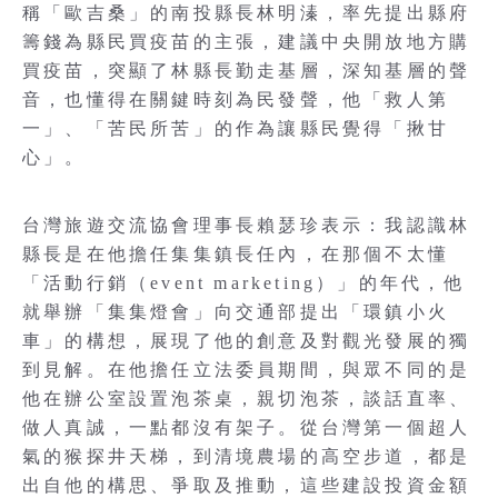
稱「歐吉桑」的南投縣長林明溱，率先提出縣府
籌錢為縣民買疫苗的主張，建議中央開放地方購
買疫苗，突顯了林縣長勤走基層，深知基層的聲
音，也懂得在關鍵時刻為民發聲，他「救人第
一」、「苦民所苦」的作為讓縣民覺得「揪甘
心」。
台灣旅遊交流協會理事長賴瑟珍表示：我認識林
縣長是在他擔任集集鎮長任內，在那個不太懂
「活動行銷（event marketing）」的年代，他
就舉辦「集集燈會」向交通部提出「環鎮小火
車」的構想，展現了他的創意及對觀光發展的獨
到見解。在他擔任立法委員期間，與眾不同的是
他在辦公室設置泡茶桌，親切泡茶，談話直率、
做人真誠，一點都沒有架子。從台灣第一個超人
氣的猴探井天梯，到清境農場的高空步道，都是
出自他的構思、爭取及推動，這些建設投資金額