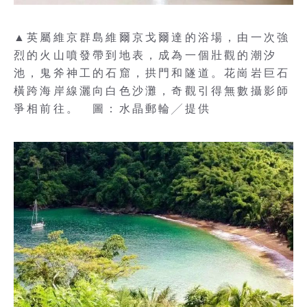
▲英屬維京群島維爾京戈爾達的浴場，由一次強
烈的火山噴發帶到地表，成為一個壯觀的潮汐
池，鬼斧神工的石窟，拱門和隧道。花崗岩巨石
橫跨海岸線灑向白色沙灘，奇觀引得無數攝影師
爭相前往。 圖：水晶郵輪╱提供