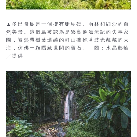
▲多巴哥島是一個擁有珊瑚礁、雨林和細沙的自
然美景。這個島被認為是魯賓遜漂流記的失事家
園，被熱帶樹葉環繞的群山擁抱著波光粼粼的大
海，仿佛一顆隱藏世間的寶石。 圖：水晶郵輪
╱提供