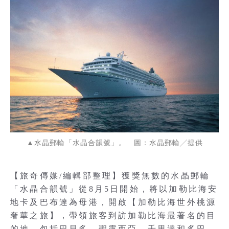
▲水晶郵輪「水晶合韻號」。 圖：水晶郵輪╱提供
【旅奇傳媒/編輯部整理】獲獎無數的水晶郵輪
「水晶合韻號」從8月5日開始，將以加勒比海安
地卡及巴布達為母港，開啟【加勒比海世外桃源
奢華之旅】，帶領旅客到訪加勒比海最著名的目
的地，包括巴貝多、聖露西亞、千里達和多巴