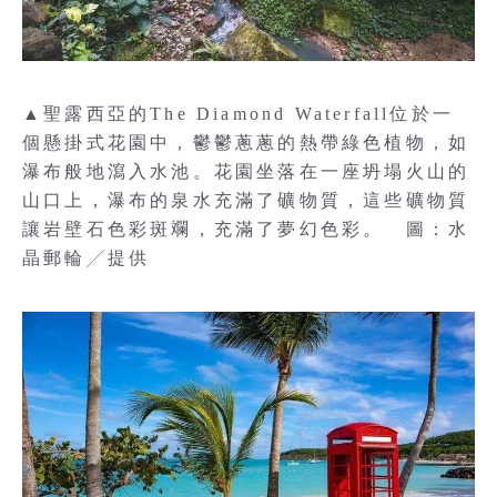
▲聖露西亞的The Diamond Waterfall位於一
個懸掛式花園中，鬱鬱蔥蔥的熱帶綠色植物，如
瀑布般地瀉入水池。花園坐落在一座坍塌火山的
山口上，瀑布的泉水充滿了礦物質，這些礦物質
讓岩壁石色彩斑斕，充滿了夢幻色彩。 圖：水
晶郵輪╱提供