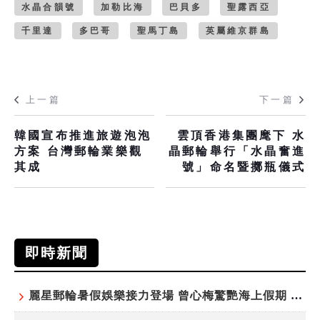
水晶合韻號
加勒比海
巴貝多
聖露西亞
千里達
多巴哥
聖馬丁島
英屬維京群島
上一篇
下一篇
韓國宣布推進旅遊泡泡
雲頂香港集團麾下 水
方案 台灣郵輪業樂觀
晶郵輪舉行「水晶奮進
其成
號」命名暨擲瓶儀式
即時新聞
麗星郵輪暑假娛樂接力登場 曾心梅驚艷海上假期 康康、紀曉君領銜演出