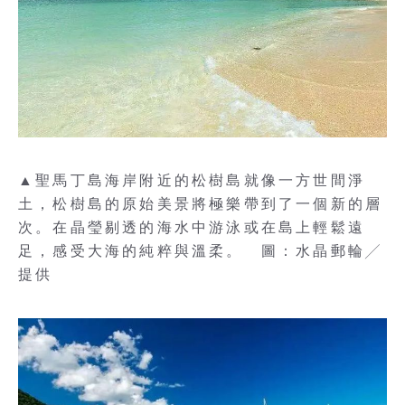
▲聖馬丁島海岸附近的松樹島就像一方世間淨
土，松樹島的原始美景將極樂帶到了一個新的層
次。在晶瑩剔透的海水中游泳或在島上輕鬆遠
足，感受大海的純粹與溫柔。 圖：水晶郵輪╱
提供