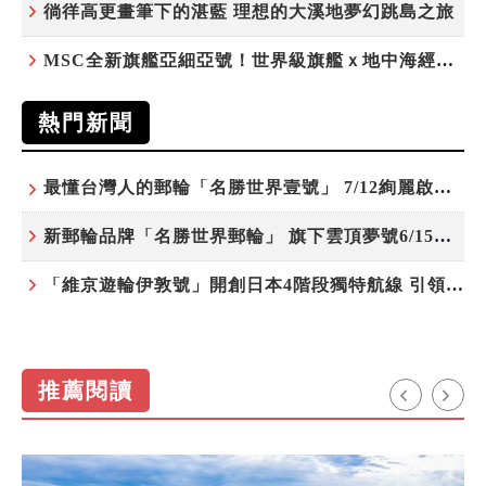
徜徉高更畫筆下的湛藍 理想的大溪地夢幻跳島之旅
MSC全新旗艦亞細亞號！世界級旗艦ｘ地中海經典 最值得期待的歐洲遊輪之旅
熱門新聞
最懂台灣人的郵輪「名勝世界壹號」 7/12絢麗啟航 分齡娛樂夜未央
新郵輪品牌「名勝世界郵輪」 旗下雲頂夢號6/15開始營運
「維京遊輪伊敦號」開創日本4階段獨特航線 引領奢華旅遊新風尚
推薦閱讀