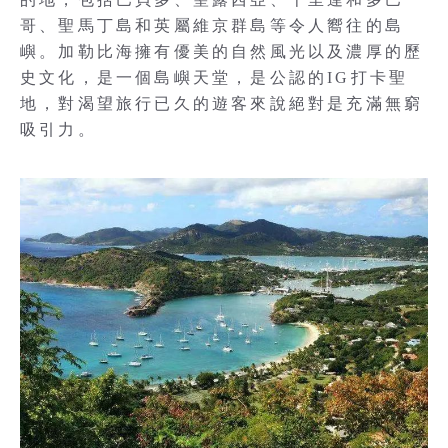
哥、聖馬丁島和英屬維京群島等令人嚮往的島
嶼。加勒比海擁有優美的自然風光以及濃厚的歷
史文化，是一個島嶼天堂，是公認的IG打卡聖
地，對渴望旅行已久的遊客來說絕對是充滿無窮
吸引力。