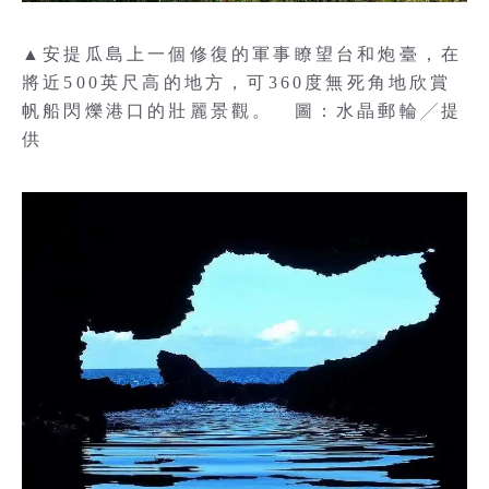
▲安提瓜島上一個修復的軍事瞭望台和炮臺，在
將近500英尺高的地方，可360度無死角地欣賞
帆船閃爍港口的壯麗景觀。 圖：水晶郵輪╱提
供