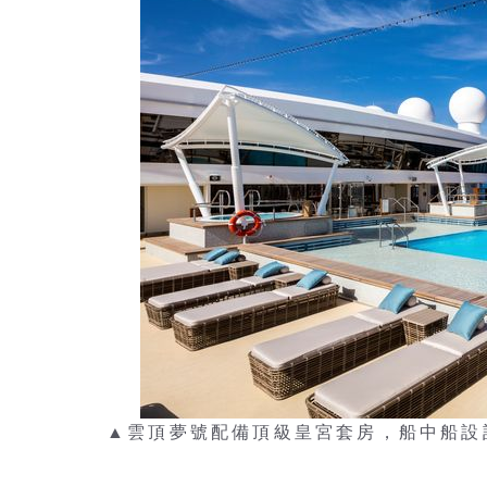
▲雲頂夢號配備頂級皇宮套房，船中船設