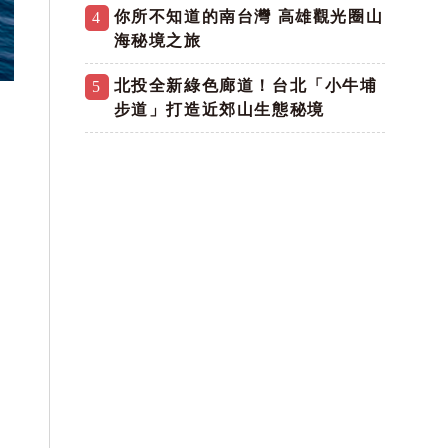
你所不知道的南台灣 高雄觀光圈山
4
海秘境之旅
北投全新綠色廊道！台北「小牛埔
5
步道」打造近郊山生態秘境