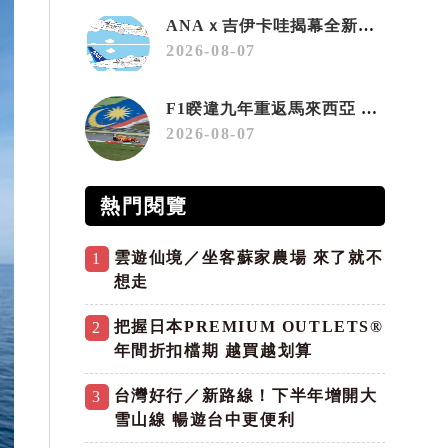
ANAｘ吉伊卡哇揭幕全新彩繪機「Chiikawa JET」
2026-08-07
F1睽違九年重返馬來西亞 三大國際賽事打造10月運動旅遊熱潮 賽車、自行車、路跑同週登場
2026-08-07
熱門閱覽
雲遊仙境／坐客蘇家農場 來了就不
1
想走
把握日本PREMIUM OUTLETS®
2
年間折扣檔期 越買越划算
台灣好行／新路線！下半年增開大
3
雪山線 暢遊台中更便利