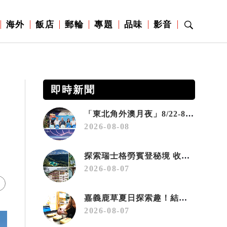
海外
飯店
郵輪
專題
品味
影音
即時新聞
「東北角外澳月夜」8/22-8/23浪漫登場 串聯五漁村、音樂、市集、火舞與慢旅共度夏夜
2026-08-08
營
探索瑞士格勞賓登秘境 收藏六種阿爾卑斯夏日療癒之旅
2026-08-07
嘉義鹿草夏日探索趣！結合科學、農場與自然的親子小旅行
2026-08-07