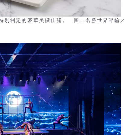
特別制定的豪華美饌佳餚。 圖：名勝世界郵輪／