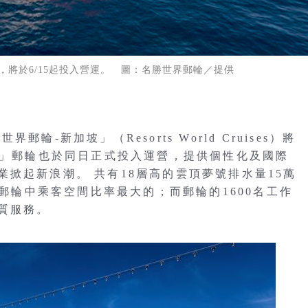
將於6/15起投入營運。 圖：名勝世界郵輪／提供
-新加坡」（Resorts World Cruises）將
號」郵輪也於同日正式投入運營，提供個性化及國際
掀起新浪潮。 共有18層高的雲頂夢號排水量15萬
有郵輪中乘客空間比率最大的；而郵輪的1600名工作
質服務。