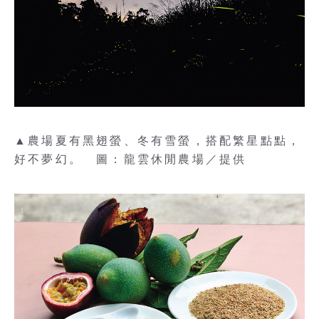
▲農場夏有黑翅螢、冬有雪螢，搭配繁星點點，
好不夢幻。 圖：龍雲休閒農場／提供