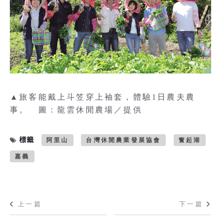
▲旅客能戴上斗笠穿上袖套，體驗1日農夫農
事。 圖：龍雲休閒農場／提供
標籤
阿里山
台灣休閒農業發展協會
奮起湖
嘉義
上一篇
下一篇