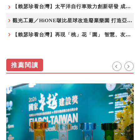
【賴瑟珍看台灣】太平洋自行車致力創新研發 成就台灣隱形冠軍
觀光工廠／HiONE啵比星球改造廢棄樂園 打造亞洲最大寵物天堂
【賴瑟珍看台灣】再現「桃」花「園」 智慧、友善、永續成為桃園遞給國際的名片
推薦閱讀