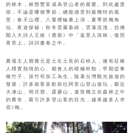
的林木，林態豐富成為登山者的最愛。到此處度
假，不論是哪個季節，總能感受到最獨特的風
景：春天山櫻、八重櫻輪番上演，夏季抓獨角
仙、夜遊探秘；秋冬雲霧裊繞，雲瀑流洩，彷彿
闖入大詩人王維《鹿柴》中「返景入深林，復照
青苔上」詩詞畫卷之中。
農場主人鄧雅元是土生土長的石棹人，擁有莊稼
人樸實熱情的心、都會人的積極幹勁，早期從事
種竹子、採竹筍加工為生，隨著台灣觀光旅遊的
發展，許多旅客喜歡前往阿里山登山遊玩，鄰近
大凍山、明月窟、霹靂山，遺世獨立在森林之中
的農舍，吸引許多登山客的目光，越來越多人求
宿1晚。