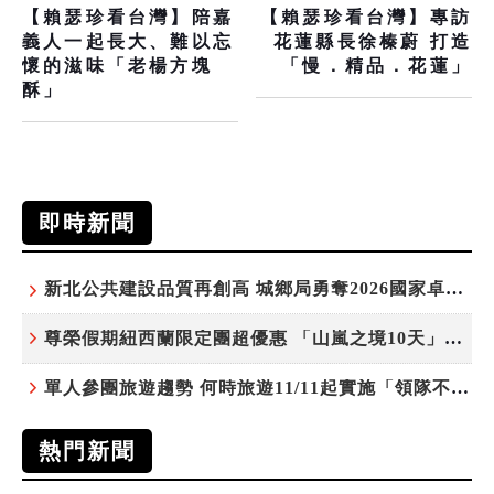
【賴瑟珍看台灣】陪嘉
【賴瑟珍看台灣】專訪
義人一起長大、難以忘
花蓮縣長徐榛蔚 打造
懷的滋味「老楊方塊
「慢．精品．花蓮」
酥」
即時新聞
新北公共建設品質再創高 城鄉局勇奪2026國家卓越建設獎6項殊榮
尊榮假期紐西蘭限定團超優惠 「山嵐之境10天」挑戰市場最高CP值
單人參團旅遊趨勢 何時旅遊11/11起實施「領隊不配房」 落單更免收單房差
熱門新聞