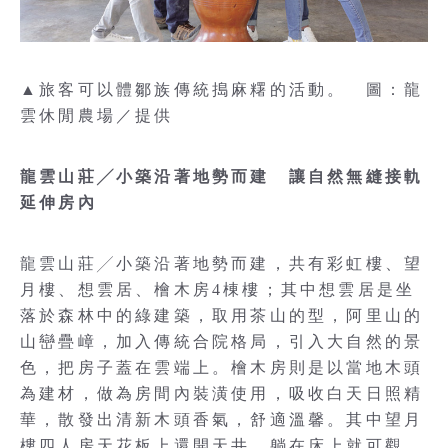
▲旅客可以體鄒族傳統搗麻糬的活動。 圖：龍
雲休閒農場／提供
龍雲山莊╱小築沿著地勢而建 讓自然無縫接軌
延伸房內
龍雲山莊╱小築沿著地勢而建，共有彩虹樓、望
月樓、想雲居、檜木房4棟樓；其中想雲居是坐
落於森林中的綠建築，取用茶山的型，阿里山的
山巒疊嶂，加入傳統合院格局，引入大自然的景
色，把房子蓋在雲端上。檜木房則是以當地木頭
為建材，做為房間內裝潢使用，吸收白天日照精
華，散發出清新木頭香氣，舒適溫馨。其中望月
樓四人房天花板上還開天井，躺在床上就可觀