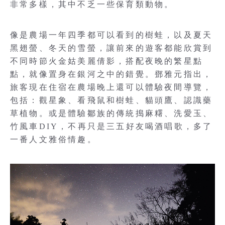
非常多樣，其中不乏一些保育類動物。
像是農場一年四季都可以看到的樹蛙，以及夏天
黑翅螢、冬天的雪螢，讓前來的遊客都能欣賞到
不同時節火金姑美麗倩影，搭配夜晚的繁星點
點，就像置身在銀河之中的錯覺。鄧雅元指出，
旅客現在住宿在農場晚上還可以體驗夜間導覽，
包括：觀星象、看飛鼠和樹蛙、貓頭鷹、認識藥
草植物。或是體驗鄒族的傳統搗麻糬、洗愛玉、
竹風車DIY，不再只是三五好友喝酒唱歌，多了
一番人文雅俗情趣。