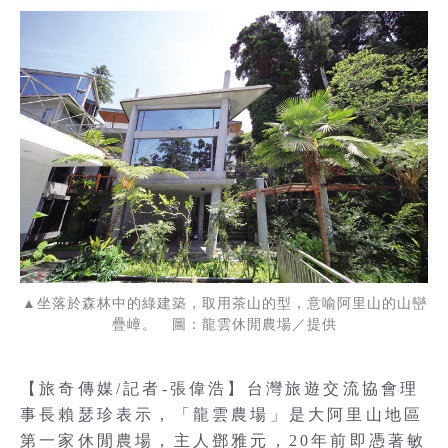
▲坐落於森林中的綠建築，取用茶山的型，意喻阿里山的山巒
疊嶂。 圖：龍雲休閒農場／提供
【旅奇傳媒/記者-張偉浩】台灣旅遊交流協會理
事長賴瑟珍表示，「龍雲農場」是大阿里山地區
第一家休閒農場，主人鄧雅元，20年前即憑著敏