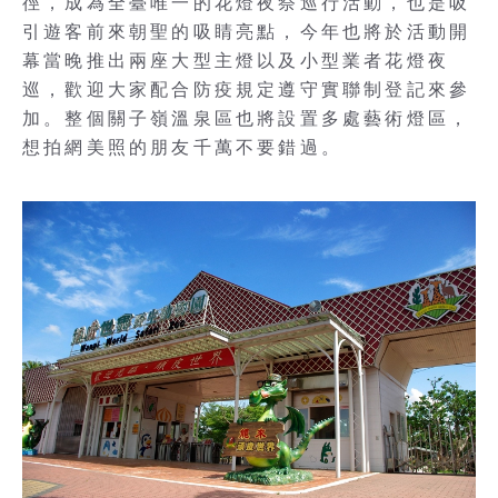
徑，成為全臺唯一的花燈夜祭巡行活動，也是吸
引遊客前來朝聖的吸睛亮點，今年也將於活動開
幕當晚推出兩座大型主燈以及小型業者花燈夜
巡，歡迎大家配合防疫規定遵守實聯制登記來參
加。整個關子嶺溫泉區也將設置多處藝術燈區，
想拍網美照的朋友千萬不要錯過。