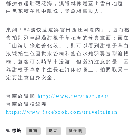
都擁有超壯觀花海，溪邊就像是蓋上雪白地毯，
白色花穗在風中飄逸，景象相當動人。
來到「84號快速道路官田西庄河堤内」，還有機
會拍到列車經過甜根子草花海的珍貴畫面；而在
「山海圳綠道善化段」，則可以看到甜根子草白
浪襯托红色圓拱水管橋和藍色水雉羽翼造型渡槽
橋，遊客可以騎單車漫游，但必須注意的是，因
為甜根子草多半生長在河床砂礫上，拍照取景一
定要注意自身安全。
台南旅遊網
http://www.twtainan.net/
台南旅遊粉絲團
https://www.facebook.com/traveltainan
標籤
臺南
麻豆
關子嶺