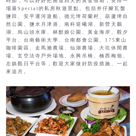
時節，可以好好把握這四天的黃金假期，安排一
場最Special的私房秋遊景點。包括井仔腳瓦盤
鹽田、安平運河遊船、德元埤荷蘭村、葫蘆埤自
然公園、鹽水月津港、南科迎曦湖、新營天鵝
湖、烏山頭水庫、林默娘公園、黃金海岸、觀夕
平台、台南藝術大學、台南都會公園、175東山
咖啡園區、走馬瀨農場、仙湖農場、大坑休閒農
場、玄空法寺戶外場地、永興吊橋、楠西梅嶺、
左鎮觀日平台等，歡迎大家做好防疫措施、一起
來追月。