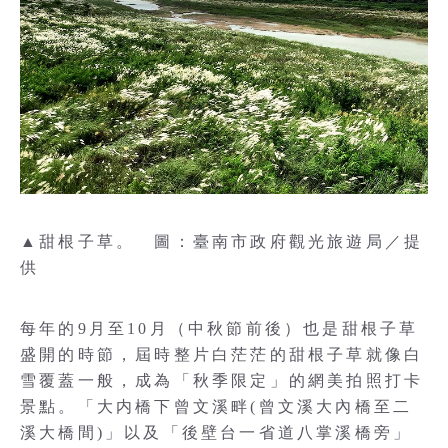
▲甜根子草。 圖：臺南市政府觀光旅遊局／提
供
每年的9月至10月（中秋節前後）也是甜根子草
盛開的時節，屆時整片白茫茫的甜根子草就像白
雪覆蓋一般，成為「秋季限定」的網美拍照打卡
景點。「大内橋下曾文溪畔(曾文溪大內橋至二
溪大橋間)」以及「後壁台一省道八掌溪橋旁」