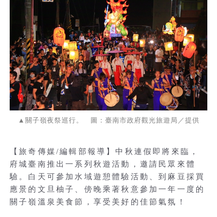
▲關子嶺夜祭巡行。 圖：臺南市政府觀光旅遊局／提供
【旅奇傳媒/編輯部報導】中秋連假即將來臨，
府城臺南推出一系列秋遊活動，邀請民眾來體
驗。白天可參加水域遊憩體驗活動、到麻豆採買
應景的文旦柚子、傍晚乘著秋意參加一年一度的
關子嶺溫泉美食節，享受美好的佳節氣氛！