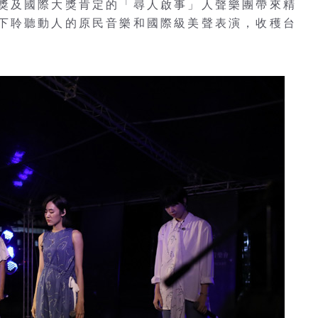
獎及國際大獎肯定的「尋人啟事」人聲樂團帶來精
下聆聽動人的原民音樂和國際級美聲表演，收穫台