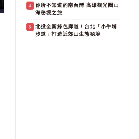
你所不知道的南台灣 高雄觀光圈山
4
海秘境之旅
北投全新綠色廊道！台北「小牛埔
5
步道」打造近郊山生態秘境