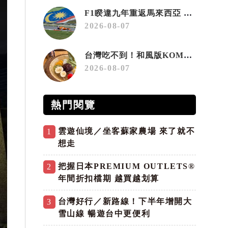
F1睽違九年重返馬來西亞 三大國際賽事打造10月運動旅遊熱潮 賽車、自行車、路跑同週登場
2026-08-07
台灣吃不到！和風版KOMEDA咖啡讓你吃遍名古屋在地美食
2026-08-07
熱門閱覽
雲遊仙境／坐客蘇家農場 來了就不
1
想走
把握日本PREMIUM OUTLETS®
2
年間折扣檔期 越買越划算
台灣好行／新路線！下半年增開大
3
雪山線 暢遊台中更便利