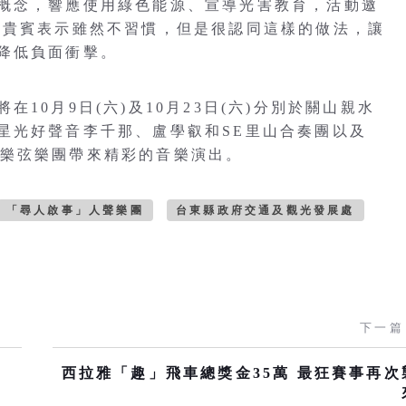
概念，響應使用綠色能源、宣導光害教育，活動邀
多貴賓表示雖然不習慣，但是很認同這樣的做法，讓
降低負面衝擊。
10月9日(六)及10月23日(六)分別於關山親水
星光好聲音李千那、盧學叡和SE里山合奏團以及
親愛愛樂弦樂團帶來精彩的音樂演出。
「尋人啟事」人聲樂團
台東縣政府交通及觀光發展處
下一篇
西拉雅「趣」飛車總獎金35萬 最狂賽事再次