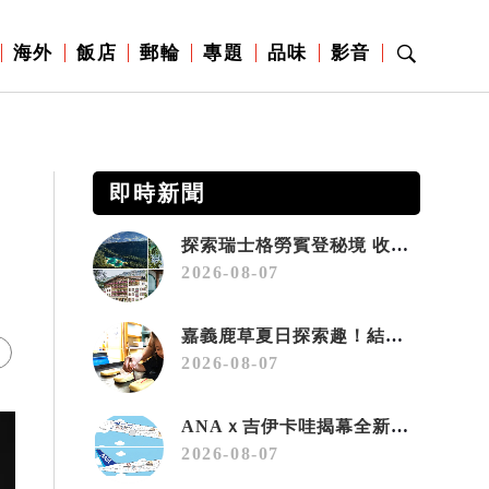
海外
飯店
郵輪
專題
品味
影音
即時新聞
探索瑞士格勞賓登秘境 收藏六種阿爾卑斯夏日療癒之旅
2026-08-07
嘉義鹿草夏日探索趣！結合科學、農場與自然的親子小旅行
2026-08-07
ANAｘ吉伊卡哇揭幕全新彩繪機「Chiikawa JET」
2026-08-07