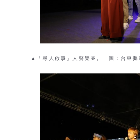
▲「尋人啟事」人聲樂團。 圖：台東縣