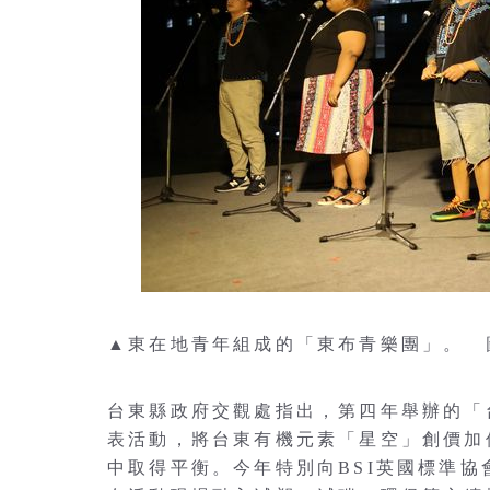
▲東在地青年組成的「東布青樂團」。 
台東縣政府交觀處指出，第四年舉辦的「
表活動，將台東有機元素「星空」創價加
中取得平衡。今年特別向BSI英國標準協會