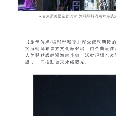
▲台東最美星空音樂會_海端場於海端鄉布農
【旅奇傳媒/編輯部報導】深受觀眾期待的
於海端鄉布農族文化館登場，由金曲最佳
人美聲點綴靜謐海端小鎮，活動現場也邀請
證，一同推動台東永續觀光。