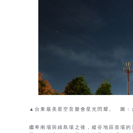
▲台東最美星空音樂會星光閃耀。 圖：
繼卑南場與綠島場之後，縱谷地區首場的