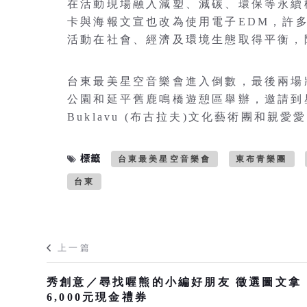
在活動現場融入減塑、減碳、環保等永續
卡與海報文宣也改為使用電子EDM，許
活動在社會、經濟及環境生態取得平衡，
台東最美星空音樂會進入倒數，最後兩場將在
公園和延平舊鹿鳴橋遊憩區舉辦，邀請到
Buklavu (布古拉夫)文化藝術團和
標籤
台東最美星空音樂會
東布青樂團
台東
上一篇
秀創意／尋找喔熊的小編好朋友 徵選圖文拿
6,000元現金禮券