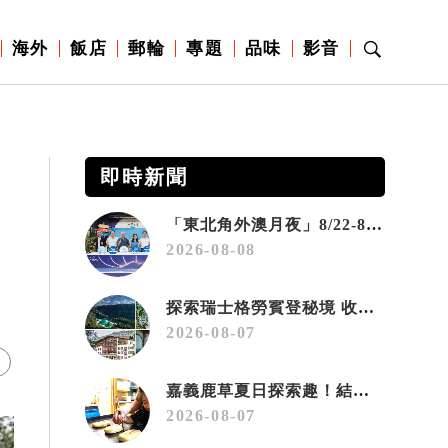
海外
飯店
郵輪
專題
品味
影音
即時新聞
「東北角外澳月夜」8/22-8/23浪漫登場 串聯五漁村、音樂、市集、火舞與慢旅共度夏夜
2026-08-08
探索瑞士格勞賓登秘境 收藏六種阿爾卑斯夏日療癒之旅
2026-08-07
嘉義鹿草夏日探索趣！結合科學、農場與自然的親子小旅行
2026-08-07