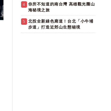
你所不知道的南台灣 高雄觀光圈山
4
海秘境之旅
北投全新綠色廊道！台北「小牛埔
5
步道」打造近郊山生態秘境