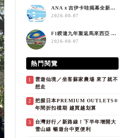
ANAｘ吉伊卡哇揭幕全新彩繪機「Chiikawa JET」
2026-08-07
F1睽違九年重返馬來西亞 三大國際賽事打造10月運動旅遊熱潮 賽車、自行車、路跑同週登場
2026-08-07
熱門閱覽
雲遊仙境／坐客蘇家農場 來了就不
1
想走
把握日本PREMIUM OUTLETS®
2
年間折扣檔期 越買越划算
台灣好行／新路線！下半年增開大
3
雪山線 暢遊台中更便利